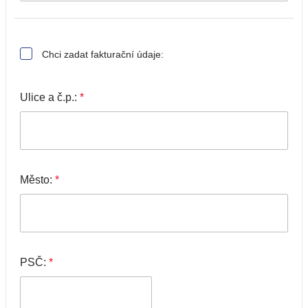
Chci zadat fakturační údaje:
Ulice a č.p.:
*
Město:
*
PSČ:
*