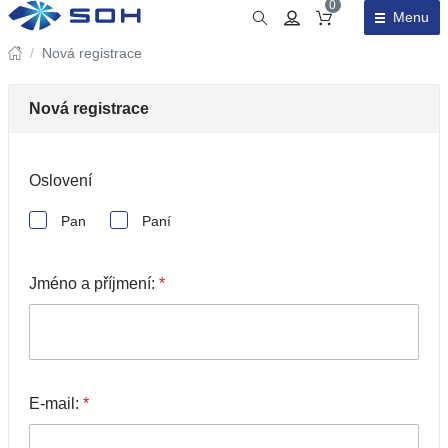
0
Menu
Obsah košíku
/
Nová registrace
Nová registrace
Oslovení
Pan
Paní
Jméno a příjmení:
*
E-mail:
*