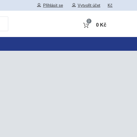
Přihlásit se
Vytvořit účet
Kč
0
0 Kč
Obsah košíku