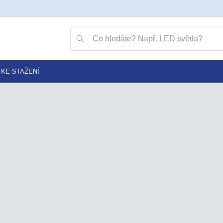
Přejít na vyhledávání klávesou v jako vyhledat
Vyhledávání
KE STAŽENÍ