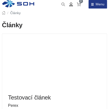
0
Menu
Obsah košíku
/
Články
Články
Testovací článek
Perex