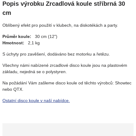
Popis výrobku Zrcadlová koule stříbrná 30
cm
Oblíbený efekt pro použití v klubech, na diskotékách a party.
Průměr koule:
30 cm (12")
Hmotnost:
2,1 kg
S úchyty pro zavěšení, dodáváno bez motorku a řetězu.
Všechny námi nabízené zrcadlové disco koule jsou na plastovém
základu, nejedná se o polystyren.
Na požádání Vám zašleme disco koule od těchto výrobců: Showtec
nebo QTX.
Ostatní disco koule v naší nabídce.