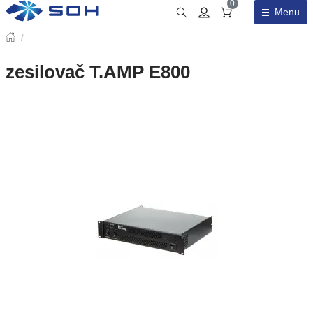
0
Menu
Obsah košíku
/
zesilovač T.AMP E800