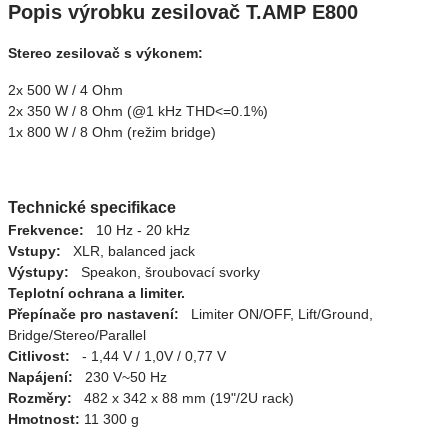
Popis výrobku zesilovač T.AMP E800
Stereo zesilovač s výkonem:
2x 500 W / 4 Ohm
2x 350 W / 8 Ohm (@1 kHz THD<=0.1%)
1x 800 W / 8 Ohm (režim bridge)
Technické specifikace
Frekvence:
10 Hz - 20 kHz
Vstupy:
XLR, balanced jack
Výstupy:
Speakon, šroubovací svorky
Teplotní ochrana a limiter.
Přepínače pro nastavení:
Limiter ON/OFF, Lift/Ground,
Bridge/Stereo/Parallel
Citlivost:
- 1,44 V / 1,0V / 0,77 V
Napájení:
230 V~50 Hz
Rozměry:
482 x 342 x 88 mm (19"/2U rack)
Hmotnost:
11 300 g