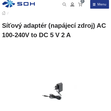
0
Menu
Obsah košíku
/
Síťový adaptér (napájecí zdroj) AC
100-240V to DC 5 V 2 A