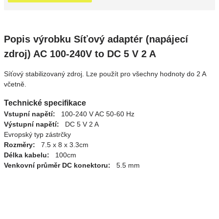
Popis výrobku Síťový adaptér (napájecí
zdroj) AC 100-240V to DC 5 V 2 A
Síťový stabilizovaný zdroj. Lze použít pro všechny hodnoty do 2 A
včetně.
Technické specifikace
Vstupní napětí:
100-240 V AC 50-60 Hz
Výstupní napětí:
DC 5 V 2 A
Evropský typ zástrčky
Rozměry:
7.5 x 8 x 3.3cm
Délka kabelu:
100cm
Venkovní průměr DC konektoru:
5.5 mm