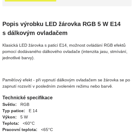
Popis výrobku LED žárovka RGB 5 W E14
s dálkovým ovladačem
Klasická LED žárovka s paticí E14, možnost ovládání RGB efektů
pomocí dodávaného dálkového ovladače (intenzita jasu, stmívání,
jednotlivé barvy).
Paměťový efekt - při vypnutí dálkovým ovladačem se žárovka se po
zapnutí rozsvítí v posledním zvoleném režimu nebo barvě.
Technické specifikace
Světlo:
RGB
Typ patice:
E 14
Výkon:
5 W
Teplota:
<60°C
Pracovní teplota:
<65°C