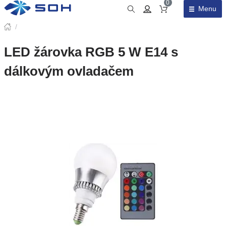
0
Menu
Obsah košíku
/
LED žárovka RGB 5 W E14 s
dálkovým ovladačem