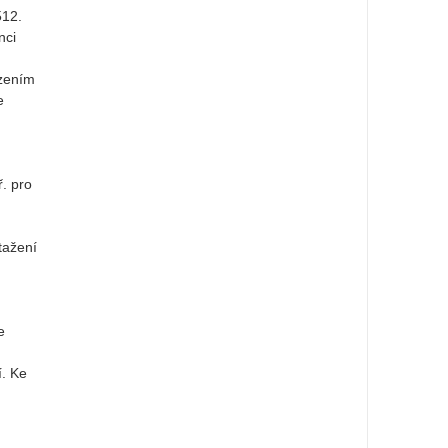
512.
nci
ízením
e
. pro
tažení
e
í. Ke