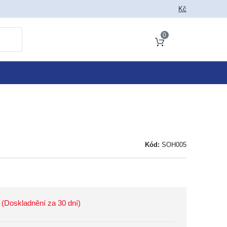
 jako vyhledat
Kč
0
Obsah košíku
Kód:
SOH005
(Doskladnění za 30 dní)