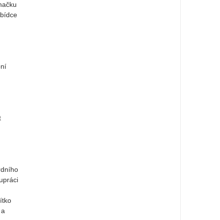
ínačku
abídce
ní
t
rdního
upráci
m
ítko
 a