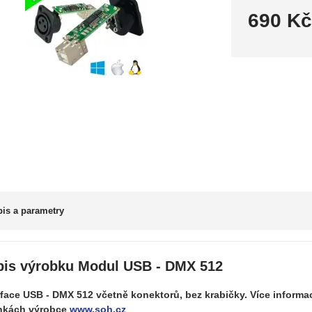
690 K
is a parametry
pis výrobku Modul USB - DMX 512
rface USB - DMX 512 včetně konektorů, bez krabičky. Více informa
nkách výrobce
www.soh.cz