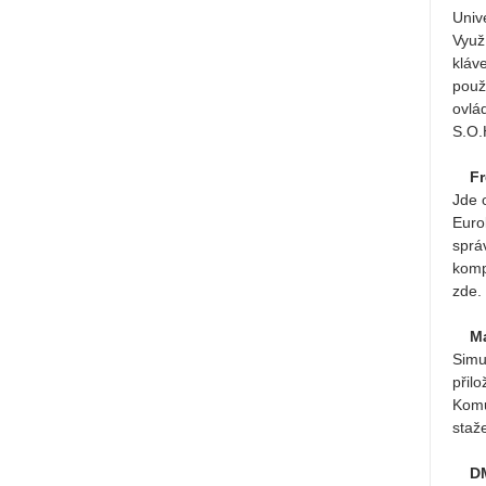
Univ
Využ
kláv
použ
ovlá
S.O.
Fr
Jde 
Euro
sprá
komp
zde.
M
Simu
přil
Komu
staž
D