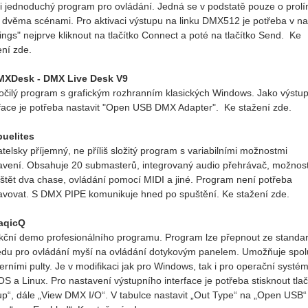
i jednoduchý program pro ovládání. Jedná se v podstatě pouze o prol
 dvěma scénami. Pro aktivaci výstupu na linku DMX512 je potřeba v n
tings" nejprve kliknout na tlačítko Connect a poté na tlačítko Send. Ke
ení zde.
MXDesk - DMX Live Desk V9
očilý program s grafickým rozhranním klasických Windows. Jako výstup
rface je potřeba nastavit "Open USB DMX Adapter". Ke stažení zde.
uelites
atelsky příjemný, ne příliš složitý program s variabilními možnostmi
avení. Obsahuje 20 submasterů, integrovaný audio přehrávač, možnos
štět dva chase, ovládání pomocí MIDI a jiné. Program není potřeba
avovat. S DMX PIPE komunikuje hned po spuštění. Ke stažení zde.
aqicQ
ční demo profesionálního programu. Program lze přepnout ze standa
edu pro ovládání myší na ovládání dotykovým panelem. Umožňuje spol
terními pulty. Je v modifikaci jak pro Windows, tak i pro operační systé
S a Linux. Pro nastavení výstupního interface je potřeba stisknout tlač
up“, dále „View DMX I/O“. V tabulce nastavit „Out Type“ na „Open USB“