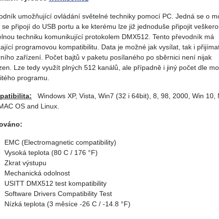
odník umožňující ovládání světelné techniky pomocí PC. Jedná se o m
ý se připojí do USB portu a ke kterému lze již jednoduše připojit vešker
elnou techniku komunikující protokolem DMX512. Tento převodník má
ající programovou kompatibilitu. Data je možné jak vysílat, tak i přijíma
rního zařízení. Počet bajtů v paketu posílaného po sběrnici není nijak
en. Lze tedy využít plných 512 kanálů, ale případně i jiný počet dle mo
itého programu.
atibilita:
Windows XP, Vista, Win7 (32 i 64bit), 8, 98, 2000, Win 10,
MAC OS and Linux.
ováno:
EMC (Electromagnetic compatibility)
Vysoká teplota (80 C / 176 °F)
Zkrat výstupu
Mechanická odolnost
USITT DMX512 test kompatibility
Software Drivers Compatibility Test
Nízká teplota (3 měsíce -26 C / -14.8 °F)