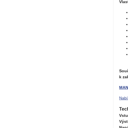
Vlas
Souč
k z
MAN
Nabí
Tec
Vstu
Výst
Napá