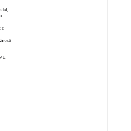
odul,
ou
t z
žností
 ME,