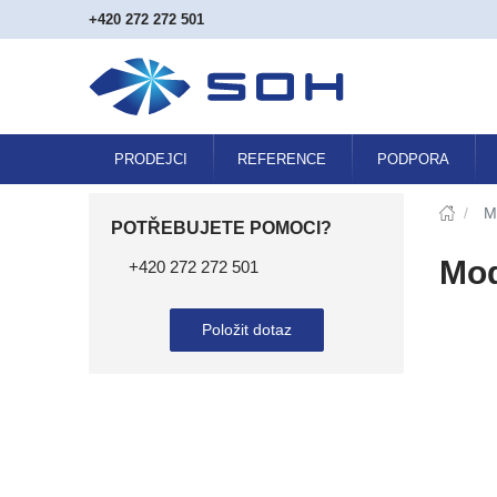
+420 272 272 501
PRODEJCI
REFERENCE
PODPORA
/
M
POTŘEBUJETE POMOCI?
Mod
+420 272 272 501
Položit dotaz