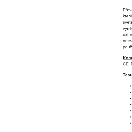
Přev
kter
svět
vynik
exte
omez
použ
Komp
CE, 
Test