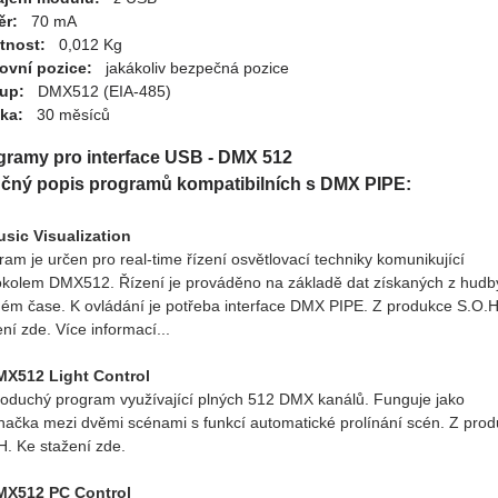
ěr:
70 mA
tnost:
0,012 Kg
ovní pozice:
jakákoliv bezpečná pozice
up:
DMX512 (EIA-485)
ka:
30 měsíců
gramy pro interface USB - DMX 512
učný popis programů kompatibilních s DMX PIPE:
sic Visualization
ram je určen pro real-time řízení osvětlovací techniky komunikující
okolem DMX512. Řízení je prováděno na základě dat získaných z hudb
ném čase. K ovládání je potřeba interface DMX PIPE. Z produkce S.O.H
ní zde. Více informací...
X512 Light Control
oduchý program využívající plných 512 DMX kanálů. Funguje jako
ínačka mezi dvěmi scénami s funkcí automatické prolínání scén. Z pro
H. Ke stažení zde.
MX512 PC Control