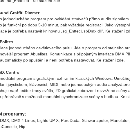
tus“ na „Enabled“. Ke stažení zde.
und Graffiti Dimmer
 jednoduchého program pro ovládání stmívačů přímo audio signálem.
 je funkční po dobu 5-10 minut, pak vyžaduje registraci. Jako výstupní
rface je potřeba nastavit knihovnu „sg_EnttecUsbDmx.dll“. Ke stažení z
Polites
lace jednoduchého osvětlovacího pultu. Jde o program od stejného au
 novější program Abuelites. Komunikace s připojeným interface DMX P
 automaticky po spuštění a není potřeba nastavovat. Ke stažení zde.
MX Control
imediální program s grafickým rozhraním klasických Windows. Umožňu
dání joystickem, klávesnicí, MIDI, nebo jednoduchým audio analyzátor
huje např. editor trasy světla, 2D grafické zobrazení rozvržené scény 
o přehrávač s možností manuální synchronizace scény s hudbou. Ke s
ší programy:
DMX, DMX 4 Linux, Lights UP X, PureDada, Schwartzpeter, Manolator,
eConsole, Hip