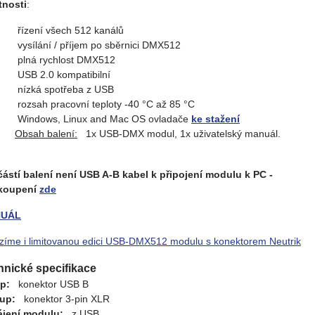
tnosti
:
řízení všech 512 kanálů
vysílání / příjem po sběrnici DMX512
plná rychlost DMX512
USB 2.0 kompatibilní
nízká spotřeba z USB
rozsah pracovní teploty -40 °C až 85 °C
Windows, Linux and Mac OS ovladače
ke stažení
Obsah balení:
1x USB-DMX modul, 1x uživatelský manuál.
ástí balení není USB A-B kabel k připojení modulu k PC -
akoupení
zde
UÁL
zíme i limitovanou edici USB-DMX512 modulu s konektorem Neutrik
hnické specifikace
p:
konektor USB B
up:
konektor 3-pin XLR
jení modulu:
z USB