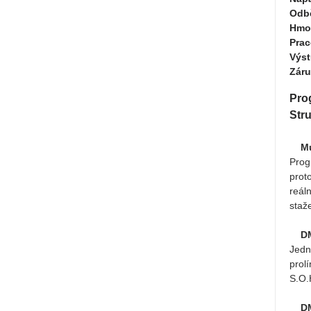
Odb
Hmo
Prac
Výst
Záru
Pro
Str
Mu
Prog
prot
reál
staže
DM
Jedn
prol
S.O.
D