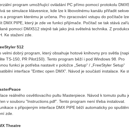
erzální program umožňující ovládání PC přímo pomocí protokolu DMX
ívá se simulace klávesnice, kde lze k libovolnému kanálu přiřadit sekve
es a program kterému je určena. Pro zpracování vstupu do počítače lze
ít DMX PIPE, který je zde ve funkci přijímače. Počítač se tak stává zař
dané pomocí DMX512 stejně tak jako jiná světelná technika. Z produkc
H. Ke stažení zde.
eeStyler 512
o velmi dobrý program, který obsahuje hotové knihovny pro světla (např
lite TS-150, PR Pilot150). Tento program běží i pod Windows 98. Pro
vnou funkci je potřeba nastavit v položce „Setup“ / „FreeStyler Setup“
atibilní interface "Enttec open DMX". Návod je součástí instalace. Ke s
asterPeace
lace reálného osvětlovacího pultu Masterpiece. Návod k tomuto pultu j
ožen v souboru "Instructions.pdf". Tento program není třeba instalovat.
nikace s připojeným interface DMX PIPE běží automaticky po spuštěn
ení zde.
MX Theatre