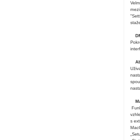
Velm
mezi
"Set
staž
D
Pokr
inte
Ab
Uživ
nast
spou
nast
M
Funk
vzhl
s ex
MacO
„Set