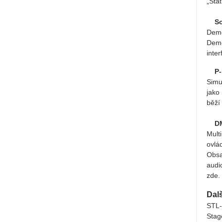
„Sta
So
Demo
Demo
inte
P-
Simu
jako
běží
D
Mult
ovlá
Obsa
audi
zde.
Dal
STL-
Stag