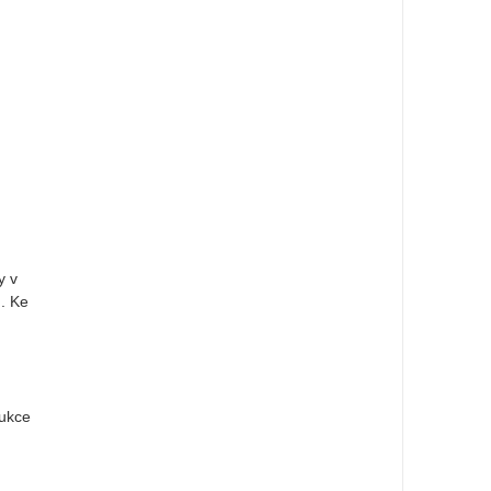
y v
. Ke
dukce