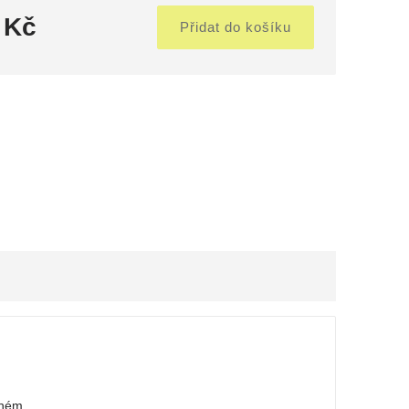
 Kč
Přidat do košíku
lném