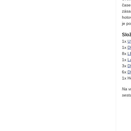
čase
zása
hoto
je p
Slo
1x
U
1x
D
8x
L
1x
L
3x
D
6x
D
1x H
Na vi
sest