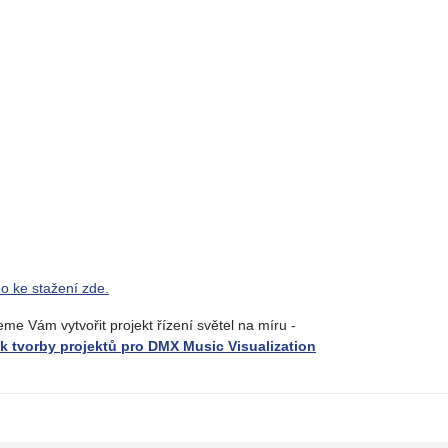
o ke stažení zde.
me Vám vytvořit projekt řízení světel na míru -
k tvorby projektů pro DMX Music Visualization