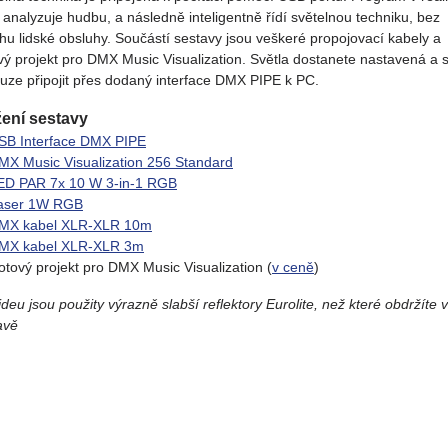
 analyzuje hudbu, a následně inteligentně řídí světelnou techniku, bez
hu lidské obsluhy. Součástí sestavy jsou veškeré propojovací kabely a
vý projekt pro DMX Music Visualization. Světla dostanete nastavená a s
ouze připojit přes dodaný interface DMX PIPE k PC.
žení sestavy
SB Interface DMX PIPE
MX Music Visualization 256 Standard
ED PAR 7x 10 W 3-in-1 RGB
aser 1W RGB
MX kabel XLR-XLR 10m
MX kabel XLR-XLR 3m
otový projekt pro DMX Music Visualization (
v ceně
)
deu jsou použity výrazně slabší reflektory Eurolite, než které obdržíte v
avě