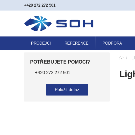
+420 272 272 501
PRODEJCI
REFERENCE
PODPORA
/
L
POTŘEBUJETE POMOCI?
Lig
+420 272 272 501
Položit dotaz