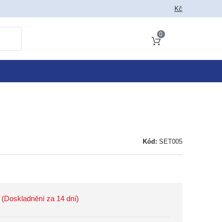
 jako vyhledat
Kč
0
Obsah košíku
Kód:
SET005
(Doskladnění za 14 dní)