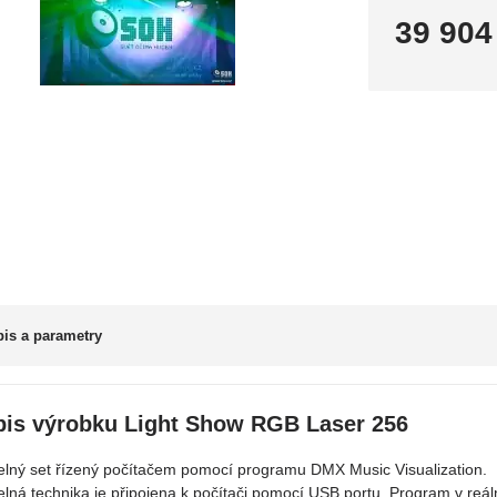
39 904
is a parametry
pis výrobku Light Show RGB Laser 256
elný set řízený počítačem pomocí programu DMX Music Visualization.
elná technika je připojena k počítači pomocí USB portu. Program v reá