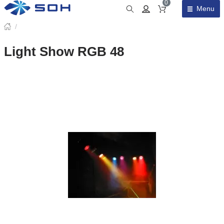
0
Menu
Obsah košíku
/
Light Show RGB 48