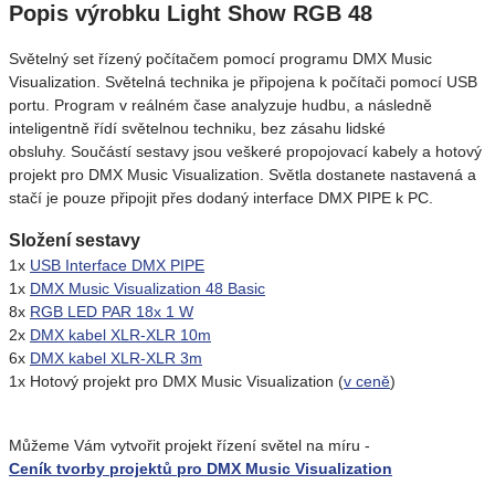
Popis výrobku Light Show RGB 48
Světelný set řízený počítačem pomocí programu DMX Music
Visualization. Světelná technika je připojena k počítači pomocí USB
portu. Program v reálném čase analyzuje hudbu, a následně
inteligentně řídí světelnou techniku, bez zásahu lidské
obsluhy. Součástí sestavy jsou veškeré propojovací kabely a hotový
projekt pro DMX Music Visualization. Světla dostanete nastavená a
stačí je pouze připojit přes dodaný interface DMX PIPE k PC.
Složení sestavy
1x
USB Interface DMX PIPE
1x
DMX Music Visualization 48 Basic
8x
RGB LED PAR 18x 1 W
2x
DMX kabel XLR-XLR 10m
6x
DMX kabel XLR-XLR 3m
1x Hotový projekt pro DMX Music Visualization (
v ceně
)
Můžeme Vám vytvořit projekt řízení světel na míru -
Ceník tvorby projektů pro DMX Music Visualization