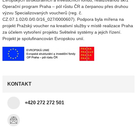
Evropských strukturálních a investičních fondů, realizovanou skrz
Operační program Praha – pól růstu ČR a čerpanou přes druhou
výzvu Specializovaných voucherů (reg. č.
CZ.07.1.02/0.0/0.0/16_027/0000607). Podpora byla mířena na
projekt Pražský voucher na kreativní služby v místě realizace Praha
za účelem vytvoření projektu Světelné systémy a jejich řízení.
Projekt je spolufinancován Evropskou unií.
KONTAKT
+420 272 272 501