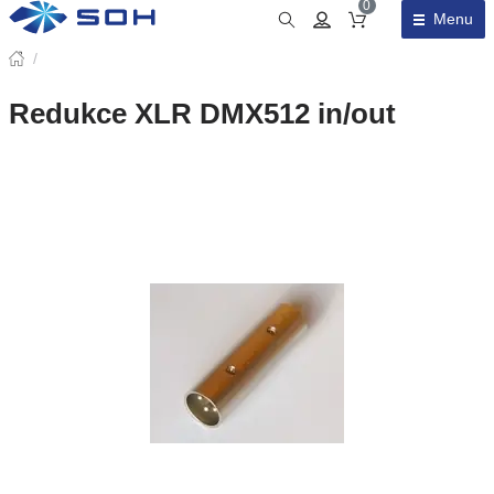
0
Menu
Obsah košíku
/
Redukce XLR DMX512 in/out