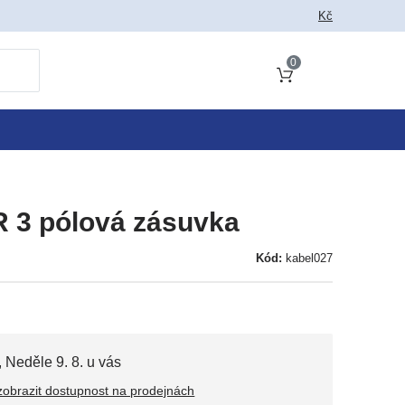
 jako vyhledat
Kč
0
Obsah košíku
R 3 pólová zásuvka
Kód:
kabel027
,
Neděle 9. 8. u vás
zobrazit dostupnost na prodejnách