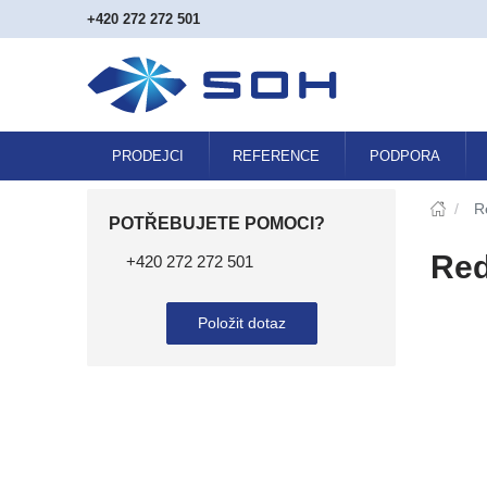
+420 272 272 501
PRODEJCI
REFERENCE
PODPORA
/
R
POTŘEBUJETE POMOCI?
Red
+420 272 272 501
Položit dotaz