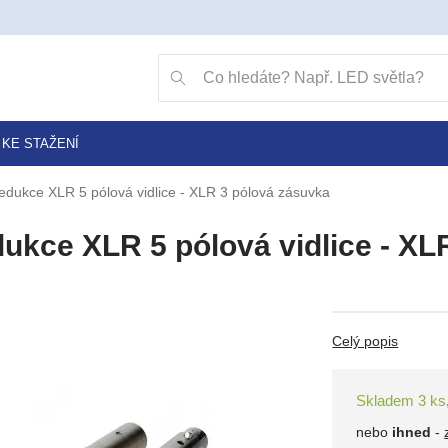
Přejít na vyhledávání klávesou v
Vyhledávání
KE STAŽENÍ
edukce XLR 5 pólová vidlice - XLR 3 pólová zásuvka
ukce XLR 5 pólová vidlice - XL
Celý popis
Skladem 3 ks
nebo
ihned
-