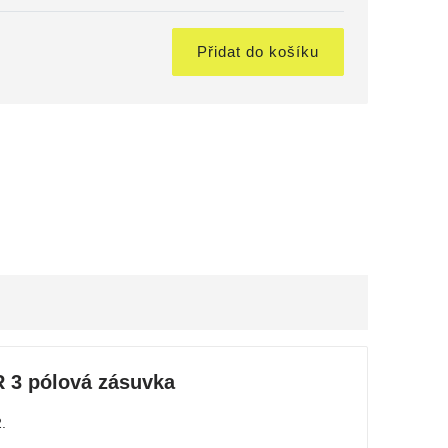
Přidat do košíku
R 3 pólová zásuvka
.