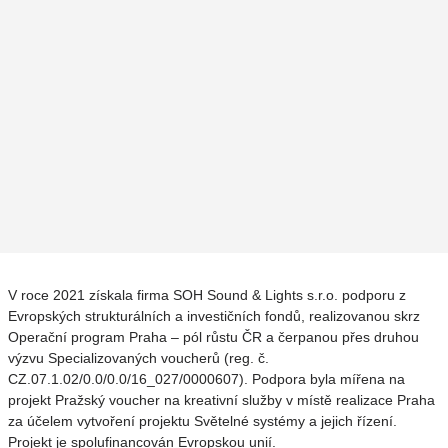
V roce 2021 získala firma SOH Sound & Lights s.r.o. podporu z
Evropských strukturálních a investičních fondů, realizovanou skrz
Operační program Praha – pól růstu ČR a čerpanou přes druhou
výzvu Specializovaných voucherů (reg. č.
CZ.07.1.02/0.0/0.0/16_027/0000607). Podpora byla mířena na
projekt Pražský voucher na kreativní služby v místě realizace Praha
za účelem vytvoření projektu Světelné systémy a jejich řízení.
Projekt je spolufinancován Evropskou unií.