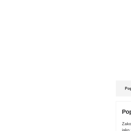
Pop
Pop
Zako
jako