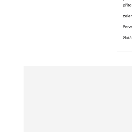
přít
zele
červ
žlut