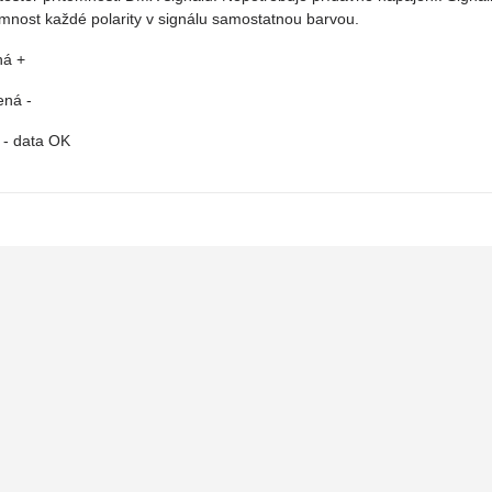
omnost každé polarity v signálu samostatnou barvou.
ná +
ená -
á - data OK