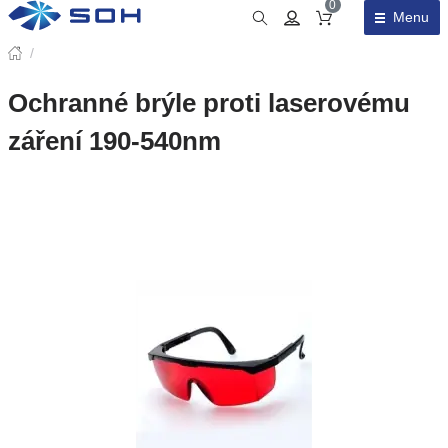
0
Menu
Obsah košíku
/
Ochranné brýle proti laserovému
záření 190-540nm