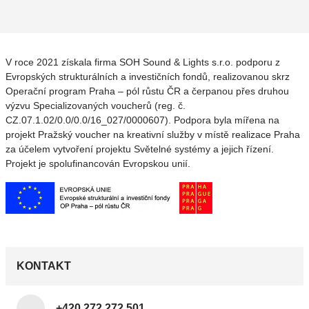
V roce 2021 získala firma SOH Sound & Lights s.r.o. podporu z
Evropských strukturálních a investičních fondů, realizovanou skrz
Operační program Praha – pól růstu ČR a čerpanou přes druhou
výzvu Specializovaných voucherů (reg. č.
CZ.07.1.02/0.0/0.0/16_027/0000607). Podpora byla mířena na
projekt Pražský voucher na kreativní služby v místě realizace Praha
za účelem vytvoření projektu Světelné systémy a jejich řízení.
Projekt je spolufinancován Evropskou unií.
KONTAKT
+420 272 272 501