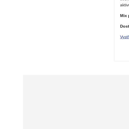
akti
Mix 
Dost
Vyst