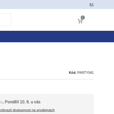
 jako vyhledat
Kč
0
Obsah košíku
Kód:
PARTY041
ks
,
Pondělí 10. 8. u vás
zobrazit dostupnost na prodejnách