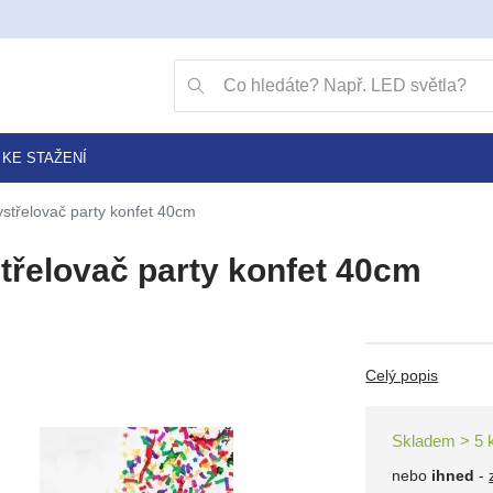
Přejít na vyhledávání klávesou v
Vyhledávání
KE STAŽENÍ
ystřelovač party konfet 40cm
třelovač party konfet 40cm
Celý popis
Skladem > 5 
nebo
ihned
-