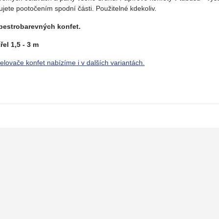
vujete pootočením spodní části. Použitelné kdekoliv.
pestrobarevných konfet.
řel 1,5 - 3 m
řelovače konfet nabízíme i v dalších variantách.