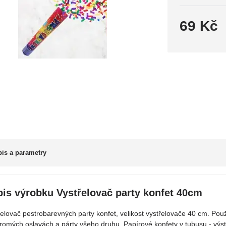
69 Kč
is a parametry
is výrobku Vystřelovač party konfet 40cm
řelovač pestrobarevných party konfet, velikost vystřelovače 40 cm. Použ
romých oslavách a párty všeho druhu. Papírové konfety v tubusu - výst