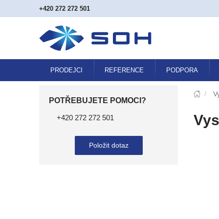
+420 272 272 501
PRODEJCI
REFERENCE
PODPORA
/
V
POTŘEBUJETE POMOCI?
Vys
+420 272 272 501
Položit dotaz