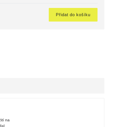
Přidat do košíku
ití na
řel