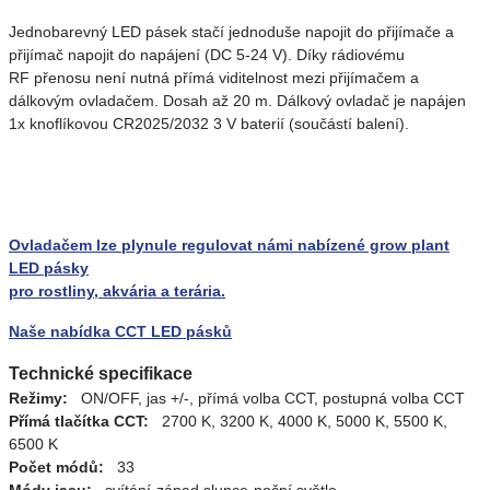
Jednobarevný LED pásek stačí jednoduše napojit do přijímače a
přijímač napojit do napájení (DC 5-24 V). Díky rádiovému
RF přenosu není nutná přímá viditelnost mezi přijímačem a
dálkovým ovladačem. Dosah až 20 m. Dálkový ovladač je napájen
1x knoflíkovou CR2025/2032 3 V baterií (součástí balení).
Ovladačem lze plynule regulovat námi nabízené grow plant
LED pásky
pro rostliny, akvária a terária.
Naše nabídka CCT LED pásků
Technické specifikace
Režimy:
ON/OFF, jas +/-, přímá volba CCT, postupná volba CCT
Přímá tlačítka CCT:
2700 K, 3200 K, 4000 K, 5000 K, 5500 K,
6500 K
Počet módů:
33