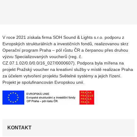
V roce 2021 získala firma SOH Sound & Lights s.r.o. podporu z
Evropských strukturálních a investičních fondů, realizovanou skrz
Operační program Praha – pól růstu ČR a čerpanou přes druhou
výzvu Specializovaných voucherů (reg. č.
CZ.07.1.02/0.0/0.0/16_027/0000607). Podpora byla mířena na
projekt Pražský voucher na kreativní služby v místě realizace Praha
za účelem vytvoření projektu Světelné systémy a jejich řízení.
Projekt je spolufinancován Evropskou unií.
KONTAKT