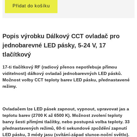
Přidat do košíku
Popis výrobku Dálkový CCT ovladač pro
jednobarevné LED pásky, 5-24 V, 17
tlačítkový
17-ti tlačítkový RF (radiový přenos nepotřebuje přímou
viditelnost) dálkový ovladač jednobarevných LED pásků.
Možnost volby CCT teploty barev LED pásku, přednastavené
režimy.
Ovladačem lze LED pásek zapnout, vypnout, upravovat jas a
teplotu barev (2700 K až 6500 K). Možnost zvolení teploty
barvy šesti přímými tlačítky, nebo postupná volba teploty. 33
přednastavených režimů, 60-ti sekundové zpoždění zapnutí
LED pásku, 3 módy jasu (svítání-západ slunce-noční světlo).