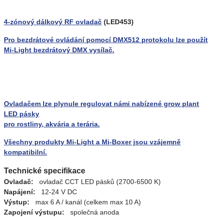
4-zónový dálkový RF ovladač
(LED453)
Pro bezdrátové ovládání pomocí DMX512 protokolu lze použít
Mi-Light bezdrátový DMX vysílač.
Ovladačem lze plynule regulovat námi nabízené grow plant
LED pásky
pro rostliny, akvária a terária.
Všechny produkty Mi-Light a Mi-Boxer jsou vzájemně
kompatibilní.
Technické specifikace
Ovladač:
ovladač CCT LED pásků (2700-6500 K)
Napájení:
12-24 V DC
Výstup:
max 6 A / kanál (celkem max 10 A)
Zapojení výstupu:
společná anoda