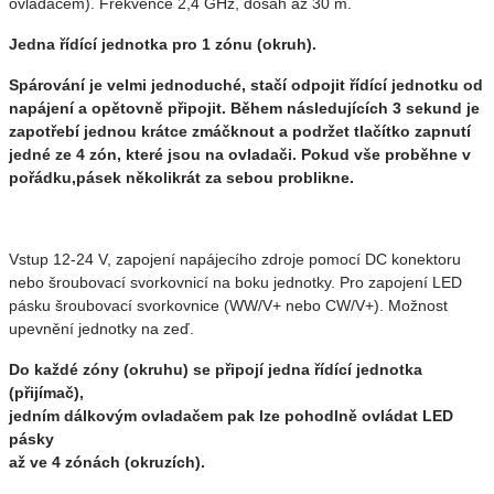
ovladačem). Frekvence 2,4 GHz, dosah až 30 m.
Jedna řídící jednotka pro 1 zónu (okruh).
Spárování je velmi jednoduché, stačí odpojit řídící jednotku od
napájení a opětovně připojit. Během následujících 3 sekund je
zapotřebí jednou krátce zmáčknout a podržet tlačítko zapnutí
jedné ze 4 zón, které jsou na ovladači. Pokud vše proběhne v
pořádku,pásek několikrát za sebou problikne.
Vstup 12-24 V, zapojení napájecího zdroje pomocí DC konektoru
nebo šroubovací svorkovnicí na boku jednotky. Pro zapojení LED
pásku šroubovací svorkovnice (WW/V+ nebo CW/V+). Možnost
upevnění jednotky na zeď.
Do každé zóny (okruhu) se připojí jedna řídící jednotka
(přijímač),
jedním dálkovým ovladačem pak lze pohodlně ovládat LED
pásky
až ve 4 zónách (okruzích).