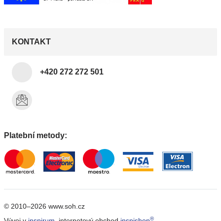
KONTAKT
+420 272 272 501
Platební metody:
© 2010–2026 www.soh.cz
®
Vývoj v
inspirum
, internetový obchod
inspishop
.