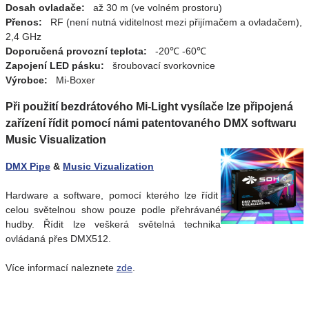
Dosah ovladače:
až 30 m (ve volném prostoru)
Přenos:
RF (není nutná viditelnost mezi přijímačem a ovladačem),
2,4 GHz
Doporučená provozní teplota:
-20℃ -60℃
Zapojení LED pásku:
šroubovací svorkovnice
Výrobce:
Mi-Boxer
Při použití bezdrátového Mi-Light vysílače lze připojená
zařízení řídit pomocí námi patentovaného DMX softwaru
Music Visualization
DMX Pipe
&
Music Vizualization
Hardware a software, pomocí kterého lze řídit
celou světelnou show pouze podle přehrávané
hudby. Řídit lze veškerá světelná technika
ovládaná přes DMX512.
Více informací naleznete
zde
.