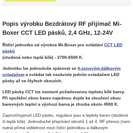
Popis výrobku Bezdrátový RF přijímač Mi-
Boxer CCT LED pásků, 2,4 GHz, 12-24V
Řídící jednotka
od výrobce Mi-Boxer pro ovládání
CCT LED
pásků
(studená nebo teplá bílá) - 2700-6500 K.
Jednotku lze jednoduše spárovat se
4-zonovým dálkovým
ovladačem
a ovládat tak nezávisle jedním ovladačem LED
pásky až ve čtyřech okruzích.
LED pásky CCT lze nastavit požadovanou teplotu bílé barvy.
Při spuštění obou barev najednou dojde ke sloučení obou
barevných teplot a výchozí barva je zhruba okolo 4500 K.
Zapnutí/vypnutí LED pásku, regulace jasu a teploty barev (studená
či teplá bílá). Jednoduché přepínání okruhů 1 až 4, RF přenos (není
nutná přímá viditelnost mezi řídící jednotkou a dálkovým