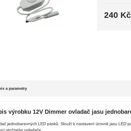
240 K
is a parametry
pis výrobku 12V Dimmer ovladač jasu jednoba
dač jednobarevných LED pásků. Slouží k nastavení úrovně jasu LED p
cí otočneho ovladače.