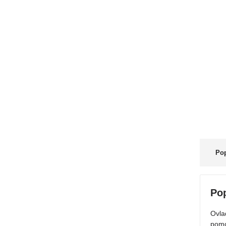
Pop
Po
Ovla
pomo