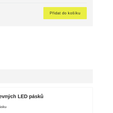
č
Přidat do košíku
revných LED pásků
ásku