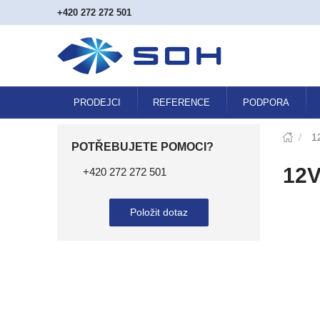
+420 272 272 501
PRODEJCI
REFERENCE
PODPORA
/
1
POTŘEBUJETE POMOCI?
12V
+420 272 272 501
Položit dotaz