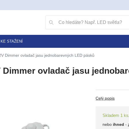
Přejít na vyhledávání klávesou v
Vyhledávání
KE STAŽENÍ
2V Dimmer ovladač jasu jednobarevných LED pásků
 Dimmer ovladač jasu jednoba
Celý popis
Skladem 1 ks
nebo
ihned
-