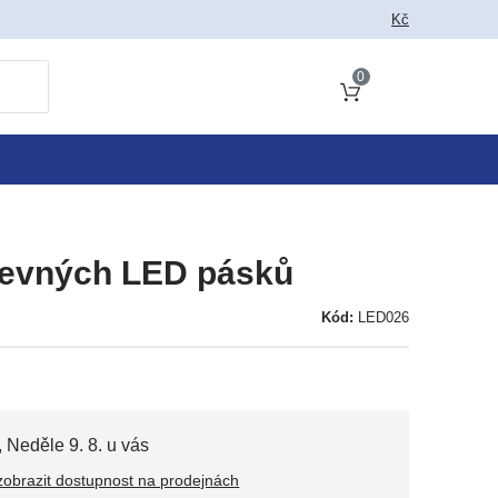
 jako vyhledat
Kč
0
Obsah košíku
revných LED pásků
Kód:
LED026
,
Neděle 9. 8. u vás
zobrazit dostupnost na prodejnách