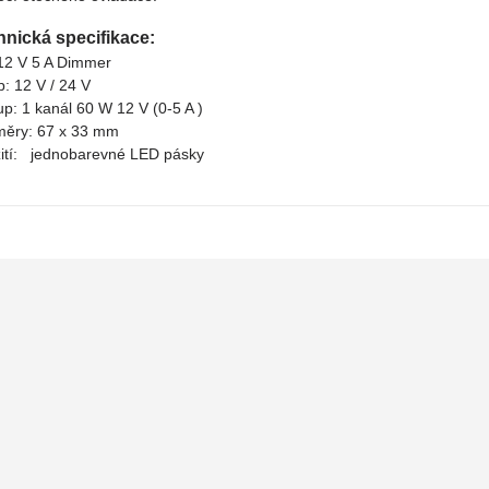
hnická specifikace:
12 V 5 A Dimmer
p: 12 V / 24 V
up: 1 kanál 60 W 12 V (0-5 A )
ěry: 67 x 33 mm
ití: jednobarevné LED pásky