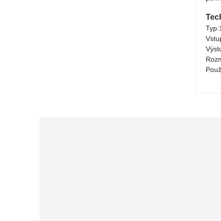
Tec
Typ:
Vstu
Výst
Rozm
Použ