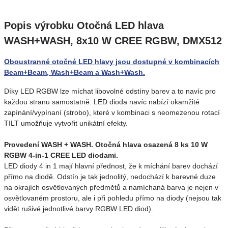
Popis výrobku Otočná LED hlava
WASH+WASH, 8x10 W CREE RGBW, DMX512
Oboustranné otočné LED hlavy jsou dostupné v kombinacích
Beam+Beam, Wash+Beam a Wash+Wash.
Díky LED RGBW lze míchat libovolné odstíny barev a to navíc pro
každou stranu samostatně. LED dioda navíc nabízí okamžité
zapínání/vypínaní (strobo), které v kombinaci s neomezenou rotací
TILT umožňuje vytvořit unikátní efekty.
Provedení WASH + WASH. Otočná hlava osazená 8 ks 10 W
RGBW 4-in-1 CREE LED diodami.
LED diody 4 in 1 mají hlavní přednost, že k míchání barev dochází
přímo na diodě. Odstín je tak jednolitý, nedochází k barevné duze
na okrajích osvětlovaných předmětů a namíchaná barva je nejen v
osvětlovaném prostoru, ale i při pohledu přímo na diody (nejsou tak
vidět rušivé jednotlivé barvy RGBW LED diod).