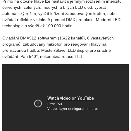
Přimo na otočné hlavě lze nastavit s jemným rozlišením intenzitu
červených, zelených, modrých a bílých LED diod, vybrat
automatický režim, využít k řízení zabudovaný mikrofon, nebo
ovládat reflektor vzdáleně pomocí DMX protokolu. Moderní LED
technologie s výdrží až 100 000 hodin.
Ovládání DMX512 softwarem (16/22 kanálů), 8 vestavěných
programů, zabudovaný mikrofon pro reagování hlavy na
přehrávanou hudbu, Master/Slave. LED displej pro snadné
ovládání. Pan 540°, nekonečná rotace TILT.