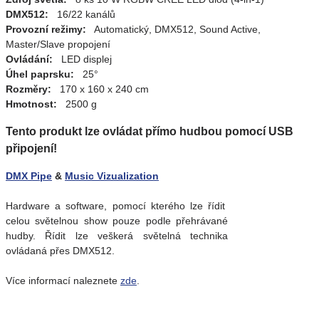
DMX512:
16/22 kanálů
Provozní režimy:
Automatický, DMX512, Sound Active,
Master/Slave propojení
Ovládání:
LED displej
Úhel paprsku:
25°
Rozměry:
170 x 160 x 240 cm
Hmotnost:
2500 g
Tento produkt lze ovládat přímo hudbou pomocí USB
připojení!
DMX Pipe
&
Music Vizualization
Hardware a software, pomocí kterého lze řídit
celou světelnou show pouze podle přehrávané
hudby. Řídit lze veškerá světelná technika
ovládaná přes DMX512.
Více informací naleznete
zde
.