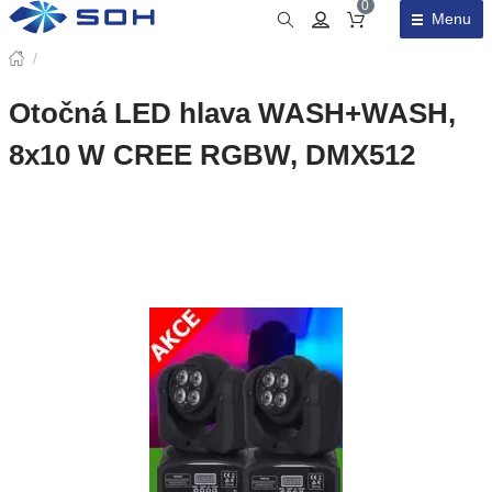
0
Menu
Obsah košíku
/
Otočná LED hlava WASH+WASH,
8x10 W CREE RGBW, DMX512