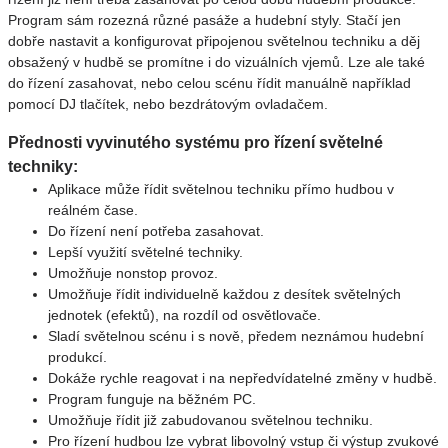
Program sám rozezná různé pasáže a hudební styly. Stačí jen
dobře nastavit a konfigurovat připojenou světelnou techniku a děj
obsažený v hudbě se promítne i do vizuálních vjemů. Lze ale také
do řízení zasahovat, nebo celou scénu řídit manuálně například
pomocí DJ tlačítek, nebo bezdrátovým ovladačem.
Přednosti vyvinutého systému pro řízení světelné
techniky:
Aplikace může řídit světelnou techniku přímo hudbou v
reálném čase.
Do řízení není potřeba zasahovat.
Lepší využití světelné techniky.
Umožňuje nonstop provoz.
Umožňuje řídit individuelně každou z desítek světelných
jednotek (efektů), na rozdíl od osvětlovače.
Sladí světelnou scénu i s nově, předem neznámou hudební
produkcí.
Dokáže rychle reagovat i na nepředvídatelné změny v hudbě.
Program funguje na běžném PC.
Umožňuje řídit již zabudovanou světelnou techniku.
Pro řízení hudbou lze vybrat libovolný vstup či výstup zvukové