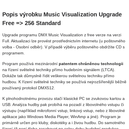
Popis výrobku Music Visualization Upgrade
Free => 256 Standard
Upgrade programu DMX Music Visualization z free verze na verzi
Full
. Aktualizaci lze provést prostřednictvím internetu (u poštovného
volba - Osobní odběr). V případě výběru poštovného obdržíte CD s
programem.
Program používá mezinárodní
patentem chráněnou technologii
na řízení světelné techniky přímo hudebním signálem (LTCA).
Dokáže tak důmyslně řídit veškerou světelnou techniku přímo
hudbou. K řízení světelné techniky se používá nejrozšířenější běžně
používaný protokol DMX512.
K plnohodnotnému provozu stačí klasické PC se zvukovou kartou a
USB. Analýza hudby pak probíhá na pozadí z libovolného vstupu či
výstupu (například mikrofonní vstup, linkový vstup, nebo z libovolné
aplikace jako Windows Media Player, WinAmp a jiné). Program je
primárně určen pro kluby, diskotéky a i živou hudbu. Do samotného
řízení již není třeba zasahovat po celou dobu hudební produkce.