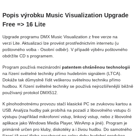
Popis výrobku Music Visualization Upgrade
Free => 16 Lite
Upgrade programu DMX Music Visualization z free verze na
verzi Lite. Aktualizaci lze provést prostřednictvím internetu (u
poštovného volba - Osobní odběr). V případě výběru poštovného
obdržíte CD s programem.
Program používá mezinárodní
patentem chráněnou technologii
na řízení světelné techniky přímo hudebním signálem (LTCA).
Dokáže tak důmyslně řídit veškerou světelnou techniku přímo
hudbou. K řízení světelné techniky se používá nejrozšířenější běžně
používaný protokol DMX512.
K plnohodnotnému provozu stačí klasické PC se zvukovou kartou a
USB. Analýza hudby pak probíhá na pozadí z libovolného vstupu či
výstupu (například mikrofonní vstup, linkový vstup, nebo z libovolné
aplikace jako Windows Media Player, WinAmp a jiné). Program je
primárně určen pro kluby, diskotéky a i živou hudbu. Do samotného
řízení již není třeba zasahovat po celou dobu hudební produkce.