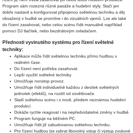
Program sám rozezná různé pasáže a hudební styly. Stačí jen
dobře nastavit a konfigurovat připojenou světelnou techniku a děj
obsažený v hudbě se promítne i do vizuálních vjemů. Lze ale také
do řízení zasahovat, nebo celou scénu řídit manuálně například
pomocí DJ tlačítek, nebo bezdrátovým ovladačem.
Přednosti vyvinutého systému pro řízení světelné
techniky:
Aplikace může řídit světelnou techniku přímo hudbou v
reálném čase.
Do řízení není potřeba zasahovat.
Lepší využití světelné techniky.
Umožňuje nonstop provoz.
Umožňuje řídit individuelně každou z desítek světelných
jednotek (efektů), na rozdíl od osvětlovače.
Sladí světelnou scénu i s nově, předem neznámou hudební
produkcí.
Dokáže rychle reagovat i na nepředvídatelné změny v hudbě.
Program funguje na běžném PC.
Umožňuje řídit již zabudovanou světelnou techniku.
Pro řízení hudbou lze vybrat libovolný vstup či výstup zvukové