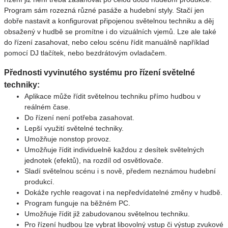
Program sám rozezná různé pasáže a hudební styly. Stačí jen
dobře nastavit a konfigurovat připojenou světelnou techniku a děj
obsažený v hudbě se promítne i do vizuálních vjemů. Lze ale také
do řízení zasahovat, nebo celou scénu řídit manuálně například
pomocí DJ tlačítek, nebo bezdrátovým ovladačem.
Přednosti vyvinutého systému pro řízení světelné
techniky:
Aplikace může řídit světelnou techniku přímo hudbou v
reálném čase.
Do řízení není potřeba zasahovat.
Lepší využití světelné techniky.
Umožňuje nonstop provoz.
Umožňuje řídit individuelně každou z desítek světelných
jednotek (efektů), na rozdíl od osvětlovače.
Sladí světelnou scénu i s nově, předem neznámou hudební
produkcí.
Dokáže rychle reagovat i na nepředvídatelné změny v hudbě.
Program funguje na běžném PC.
Umožňuje řídit již zabudovanou světelnou techniku.
Pro řízení hudbou lze vybrat libovolný vstup či výstup zvukové