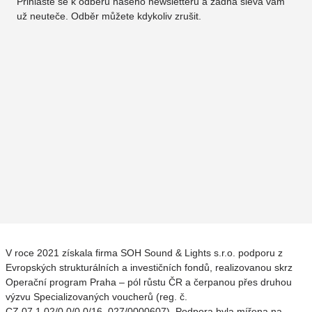
Přihlaste se k odběru našeho newsletteru a žádná sleva vám
už neuteče. Odběr můžete kdykoliv zrušit.
V roce 2021 získala firma SOH Sound & Lights s.r.o. podporu z
Evropských strukturálních a investičních fondů, realizovanou skrz
Operační program Praha – pól růstu ČR a čerpanou přes druhou
výzvu Specializovaných voucherů (reg. č.
CZ.07.1.02/0.0/0.0/16_027/0000607). Podpora byla mířena na