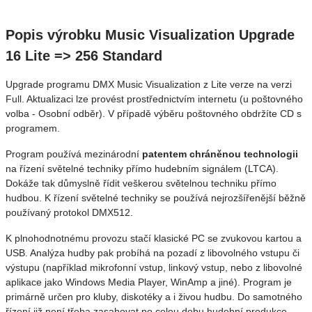
Popis výrobku Music Visualization Upgrade
16 Lite => 256 Standard
Upgrade programu DMX Music Visualization z Lite verze na verzi
Full
. Aktualizaci lze provést prostřednictvím internetu (u poštovného
volba - Osobní odběr). V případě výběru poštovného obdržíte CD s
programem.
Program používá mezinárodní
patentem chráněnou technologii
na řízení světelné techniky přímo hudebním signálem (LTCA).
Dokáže tak důmyslně řídit veškerou světelnou techniku přímo
hudbou. K řízení světelné techniky se používá nejrozšířenější běžně
používaný protokol DMX512.
K plnohodnotnému provozu stačí klasické PC se zvukovou kartou a
USB. Analýza hudby pak probíhá na pozadí z libovolného vstupu či
výstupu (například mikrofonní vstup, linkový vstup, nebo z libovolné
aplikace jako Windows Media Player, WinAmp a jiné). Program je
primárně určen pro kluby, diskotéky a i živou hudbu. Do samotného
řízení již není třeba zasahovat po celou dobu hudební produkce.