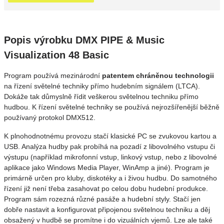
Popis výrobku DMX PIPE & Music
Visualization 48 Basic
Program používá mezinárodní
patentem chráněnou technologii
na řízení světelné techniky přímo hudebním signálem (LTCA).
Dokáže tak důmyslně řídit veškerou světelnou techniku přímo
hudbou. K řízení světelné techniky se používá nejrozšířenější běžně
používaný protokol DMX512.
K plnohodnotnému provozu stačí klasické PC se zvukovou kartou a
USB. Analýza hudby pak probíhá na pozadí z libovolného vstupu či
výstupu (například mikrofonní vstup, linkový vstup, nebo z libovolné
aplikace jako Windows Media Player, WinAmp a jiné). Program je
primárně určen pro kluby, diskotéky a i živou hudbu. Do samotného
řízení již není třeba zasahovat po celou dobu hudební produkce.
Program sám rozezná různé pasáže a hudební styly. Stačí jen
dobře nastavit a konfigurovat připojenou světelnou techniku a děj
obsažený v hudbě se promítne i do vizuálních vjemů. Lze ale také