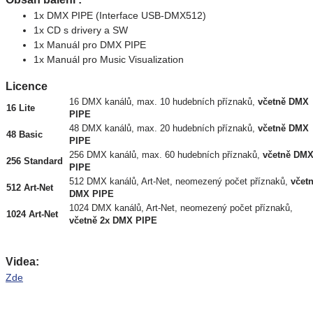
1x DMX PIPE (Interface USB-DMX512)
1x CD s drivery a SW
1x Manuál pro DMX PIPE
1x Manuál pro Music Visualization
Licence
16 DMX kanálů, max. 10 hudebních příznaků,
včetně DMX
16 Lite
PIPE
48 DMX kanálů, max. 20 hudebních příznaků,
včetně DMX
48 Basic
PIPE
256 DMX kanálů, max. 60 hudebních příznaků,
včetně DM
256 Standard
PIPE
512 DMX kanálů, Art-Net, neomezený počet příznaků,
včet
512 Art-Net
DMX PIPE
1024 DMX kanálů, Art-Net, neomezený počet příznaků,
1024 Art-Net
včetně 2x DMX PIPE
Videa:
Zde