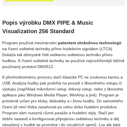
Popis výrobku DMX PIPE & Music
Visualization 256 Standard
Program používá mezinárodní
patentem chráněnou technologii
na řízení světelné techniky přímo hudebním signálem (LTCA).
Dokáže tak důmyslně řídit veškerou světelnou techniku přímo
hudbou. K řízení světelné techniky se používá nejrozšířenější běžně
používaný protokol DMX512.
K plnohodnotnému provozu stačí klasické PC se zvukovou kartou a
USB. Analýza hudby pak probíhá na pozadí z libovolného vstupu či
výstupu (například mikrofonní vstup, linkový vstup, nebo z libovolné
aplikace jako Windows Media Player, WinAmp a jiné). Program je
primárně určen pro kluby, diskotéky a i živou hudbu. Do samotného
řízení již není třeba zasahovat po celou dobu hudební produkce.
Program sám rozezná různé pasáže a hudební styly. Stačí jen
dobře nastavit a konfigurovat připojenou světelnou techniku a děj
obsažený v hudbě se promítne i do vizuálních vjemů. Lze ale také