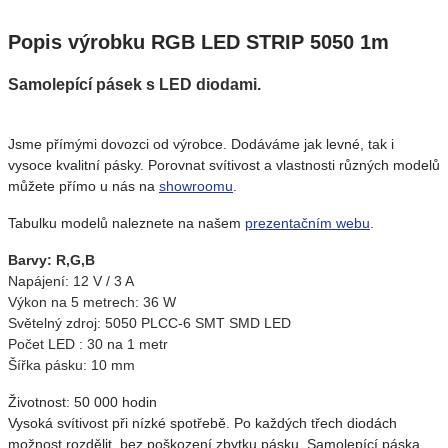
Popis výrobku RGB LED STRIP 5050 1m
Samolepící pásek s LED diodami.
Jsme přímými dovozci od výrobce. Dodáváme jak levné, tak i
vysoce kvalitní pásky. Porovnat svítivost a vlastnosti různých modelů
můžete přímo u nás na
showroomu
.
Tabulku modelů naleznete na našem
prezentačním webu
.
Barvy: R,G,B
Napájení: 12 V / 3 A
Výkon na 5 metrech: 36 W
Světelný zdroj: 5050 PLCC-6 SMT SMD LED
Počet LED : 30 na 1 metr
Šířka pásku: 10 mm
Životnost: 50 000 hodin
Vysoká svítivost při nízké spotřebě. Po každých třech diodách
možnost rozdělit, bez poškození zbytku pásku. Samolepící páska