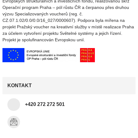
Evropských strukturálních a investičních fondů, realizovanou skrz
Operační program Praha – pól růstu ČR a čerpanou přes druhou
výzvu Specializovaných voucherů (reg. č.
CZ.07.1.02/0.0/0.0/16_027/0000607). Podpora byla mířena na
projekt Pražský voucher na kreativní služby v místě realizace Praha
za účelem vytvoření projektu Světelné systémy a jejich řízení.
Projekt je spolufinancován Evropskou unií.
KONTAKT
+420 272 272 501