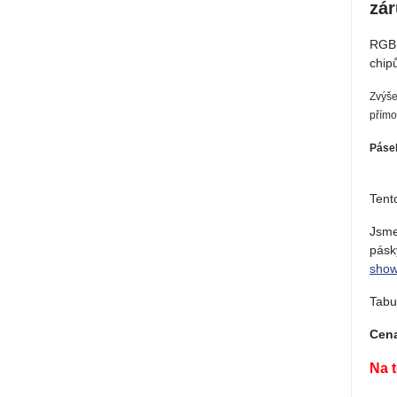
zár
RGB 
chip
Zvýše
přímo
Pásek
Tent
Jsme
pásk
sho
Tabu
Cena
Na 