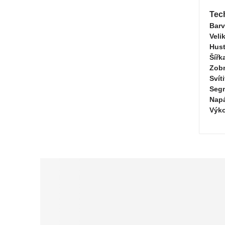
Tec
Barv
Veli
Hust
Šířk
Zobr
Svít
Seg
Napá
Výk