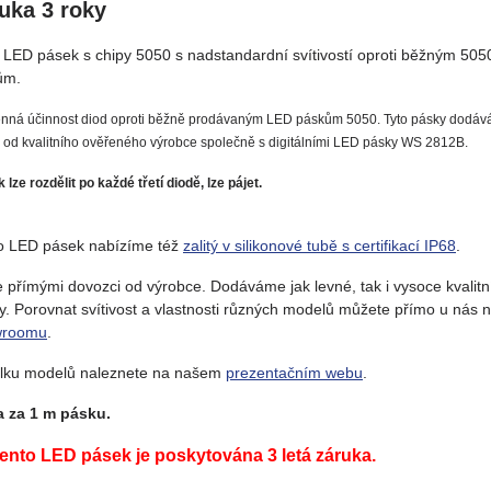
uka 3 roky
LED pásek s chipy 5050 s nadstandardní svítivostí oproti běžným 505
ům.
nná účinnost diod oproti běžně prodávaným LED páskům 5050. Tyto pásky dodá
 od kvalitního ověřeného výrobce společně s digitálními LED pásky WS 2812B.
 lze rozdělit po každé třetí diodě, lze pájet.
o LED pásek nabízíme též
zalitý v silikonové tubě s certifikací IP68
.
 přímými dovozci od výrobce. Dodáváme jak levné, tak i vysoce kvalitn
y. Porovnat svítivost a vlastnosti různých modelů můžete přímo u nás 
wroomu
.
lku modelů naleznete na našem
prezentačním webu
.
 za 1 m pásku.
tento LED pásek je poskytována 3 letá záruka.