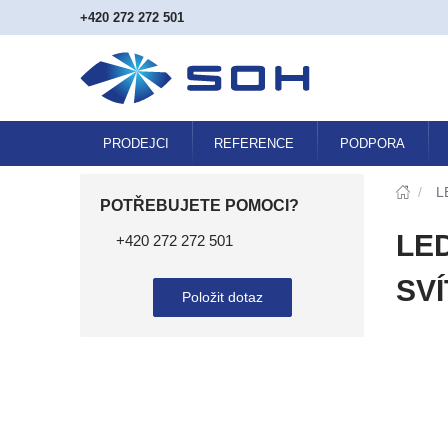
+420 272 272 501
PRODEJCI
REFERENCE
PODPORA
/
L
POTŘEBUJETE POMOCI?
LED
+420 272 272 501
SVÍ
Položit dotaz