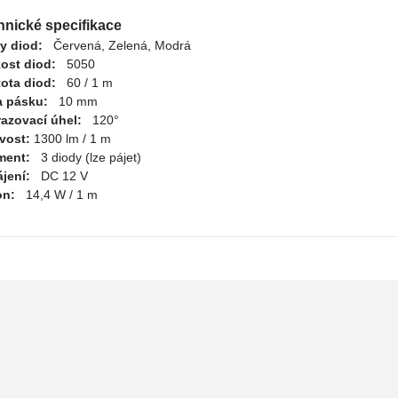
hnické specifikace
y diod:
Červená, Zelená, Modrá
kost diod:
5050
ota diod:
60 / 1 m
a pásku:
10 mm
azovací úhel:
120°
ivost:
1300 lm / 1 m
ment:
3 diody (lze pájet)
jení:
DC 12 V
on:
14,4 W / 1 m