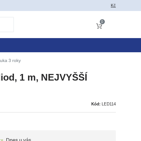
 jako vyhledat
Kč
0
Obsah košíku
uka 3 roky
iod, 1 m, NEJVYŠŠÍ
Kód:
LED114
ks
,
Dnes u vás