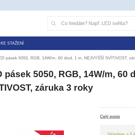
Přejít na vyhledávání klávesou v
Vyhledávání
KE STAŽENÍ
ED pásek 5050, RGB, 14W/m, 60 diod, 1 m, NEJVYŠŠÍ SVÍTIVOST, zár
 pásek 5050, RGB, 14W/m, 60 d
TIVOST, záruka 3 roky
Celý popis
Skladem > 5 