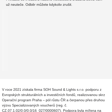
už neuteče. Odběr můžete kdykoliv zrušit.
V roce 2021 získala firma SOH Sound & Lights s.r.o. podporu z
Evropských strukturálních a investičních fondů, realizovanou skrz
Operační program Praha – pól růstu ČR a čerpanou přes druhou
výzvu Specializovaných voucherů (reg. č.
CZ.07.1.02/0.0/0.0/16_027/0000607). Podpora byla mířena na