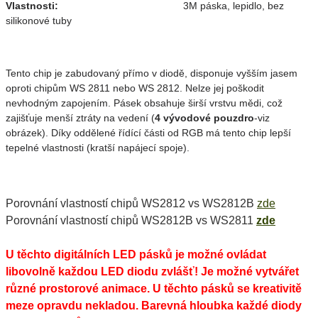
Vlastnosti:
3M páska, lepidlo, bez
silikonové tuby
Tento chip je zabudovaný přímo v diodě, disponuje vyšším jasem
oproti chipům WS 2811 nebo WS 2812. Nelze jej poškodit
nevhodným zapojením. Pásek obsahuje širší vrstvu mědi, což
zajišťuje menší ztráty na vedení (
4 vývodové pouzdro
-viz
obrázek). Díky oddělené řídící části od RGB má tento chip lepší
tepelné vlastnosti (kratší napájecí spoje).
Porovnání vlastností chipů WS2812 vs WS2812B
zde
Porovnání vlastností chipů WS2812B vs WS2811
zde
U těchto digitálních LED pásků je možné ovládat
libovolně každou LED diodu zvlášť! Je možné vytvářet
různé prostorové animace. U těchto pásků se kreativitě
meze opravdu nekladou. Barevná hloubka každé diody