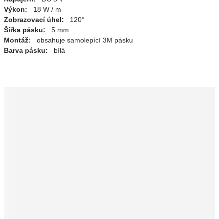
Výkon:
18 W / m
Zobrazovací úhel:
120°
Šířka pásku:
5 mm
Montáž:
obsahuje samolepící 3M pásku
Barva pásku:
bílá