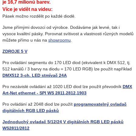
je 16,7 milionů barev.
Více je vidět na videu:
Pásek možno rozdělit po každé diodě.
Jsme přímými dovozci od výrobce. Dodáváme jak levné, tak i
vysoce kvalitní pásky. Porovnat svítivost a vlastnosti různých modelů
můžete přímo u nás na
showroomu
.
ZDROJE 5 V
Pro ovládání segmentu do 170 LED diod (ekvivalent k DMX 512, tj.
512 kanálů / 3 barvy na diodu = 170 LED RGB) lze použít například
DMX512 3-ch. LED stmívač 24A
Pro nezávislé ovládání až 1020 LED diod lze použít převodník
DMX
Art-Net ethernet - SPI WS 2811,2812,1903
Pro ovládání až 2048 diod lze použít
programovatelný ovladač
digitálních RGB LED pásků
Jednoduchý ovladač 5/12/24 V digitálních RGB LED pásků
WS2811/2812