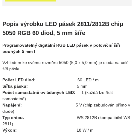
Popis výrobku LED pásek 2811/2812B chip
5050 RGB 60 diod, 5 mm šíře
Programovatelný digitální RGB LED pásek v poloviční šíři
pouhých 5 mm !
Vzhledem ke svému rozměru 5050 (5,0 x 5,0 mm) je dioda na celé
šíři pásku.
Počet LED diod:
60 LED / m
Šířka pásku:
5 mm
Počet samostatně ovládaných LED:
1 (každá lze řídit
samostatně)
Napájení:
5 V (chip zabudován přímo v
diodě)
Typ chipu:
WS 2812B (kompatibilní WS
2811)
Výkon:
18 W / m