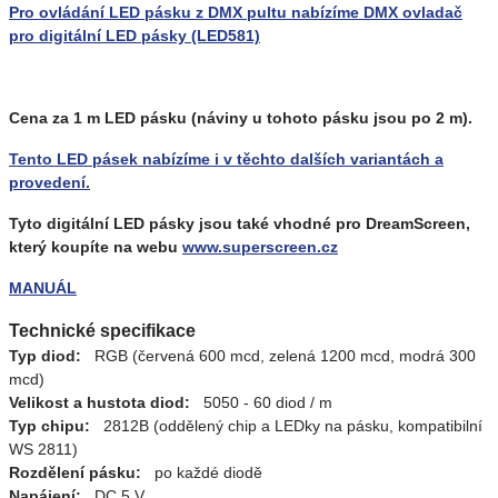
Pro ovládání LED pásku z DMX pultu nabízíme DMX ovladač
pro digitální LED pásky (LED581)
Cena za 1 m LED pásku (náviny u tohoto pásku jsou po 2 m).
Tento LED pásek nabízíme i v těchto dalších variantách a
provedení.
Tyto digitální LED pásky jsou také vhodné pro DreamScreen,
který koupíte na webu
www.superscreen.cz
MANUÁL
Technické specifikace
Typ diod:
RGB (červená 600 mcd, zelená 1200 mcd, modrá 300
mcd)
Velikost a hustota diod:
5050 - 60 diod / m
Typ chipu:
2812B (oddělený chip a LEDky na pásku, kompatibilní
WS 2811)
Rozdělení pásku:
po každé diodě
Napájení:
DC 5 V