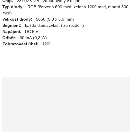
Chip:
2811/2812B - zabudovaný v diodě
Typ diody:
RGB (červená 600 mcd, zelená 1200 mcd, modrá 300
mcd)
Velikost diody:
5050 (5.0 x 5.0 mm)
Segment:
každá dioda zvlášť (lze rozdělit)
Napájení:
DC 5 V
Odběr:
60 mA (0,3 W)
Zobrazovací úhel:
120°