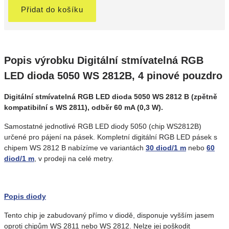
Přidat do košíku
Popis výrobku Digitální stmívatelná RGB
LED dioda 5050 WS 2812B, 4 pinové pouzdro
Digitální stmívatelná RGB LED dioda 5050 WS 2812 B (zpětně
kompatibilní s WS 2811), odběr 60 mA (0,3 W).
Samostatné jednotlivé RGB LED diody 5050 (chip WS2812B)
určené pro pájení na pásek. Kompletní digitální RGB LED pásek s
chipem WS 2812 B nabízíme ve variantách
30 diod/1 m
nebo
60
diod/1 m
, v prodeji na celé metry.
Popis diody
Tento chip je zabudovaný přímo v diodě, disponuje vyšším jasem
oproti chipům WS 2811 nebo WS 2812. Nelze jej poškodit