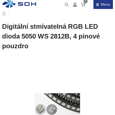
0
Menu
Obsah košíku
/
Digitální stmívatelná RGB LED
dioda 5050 WS 2812B, 4 pinové
pouzdro