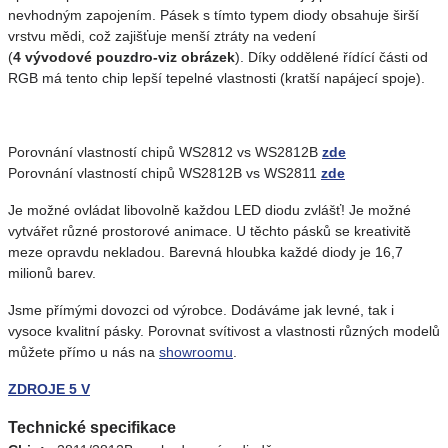
nevhodným zapojením. Pásek s tímto typem diody obsahuje širší
vrstvu mědi, což zajišťuje menší ztráty na vedení
(
4 vývodové pouzdro-viz obrázek
). Díky oddělené řídící části od
RGB má tento chip lepší tepelné vlastnosti (kratší napájecí spoje).
Porovnání vlastností chipů WS2812 vs WS2812B
zde
Porovnání vlastností chipů WS2812B vs WS2811
zde
Je možné ovládat libovolně každou LED diodu zvlášť! Je možné
vytvářet různé prostorové animace. U těchto pásků se kreativitě
meze opravdu nekladou. Barevná hloubka každé diody je 16,7
milionů barev.
Jsme přímými dovozci od výrobce. Dodáváme jak levné, tak i
vysoce kvalitní pásky. Porovnat svítivost a vlastnosti různých modelů
můžete přímo u nás na
showroomu
.
ZDROJE 5 V
Technické specifikace