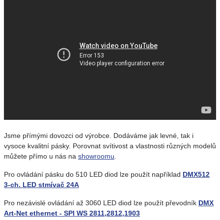
Jsme přímými dovozci od výrobce. Dodáváme jak levné, tak i
vysoce kvalitní pásky. Porovnat svítivost a vlastnosti různých modelů
můžete přímo u nás na
showroomu
.
Pro ovládání pásku do 510 LED diod lze použít například
DMX512
3-ch. LED stmívač 24A
Pro nezávislé ovládání až 3060 LED diod lze použít převodník
DMX
Art-Net ethernet - SPI WS 2811,2812,1903