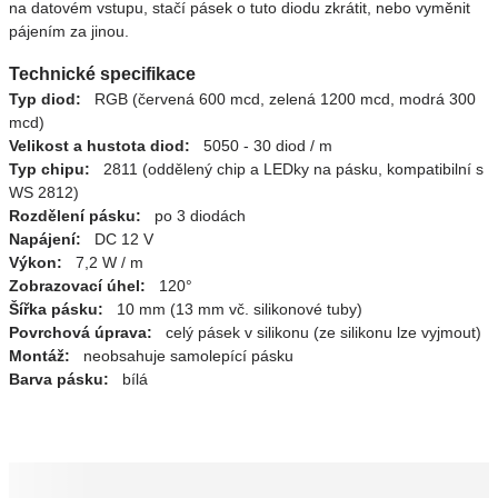
na datovém vstupu, stačí pásek o tuto diodu zkrátit, nebo vyměnit
pájením za jinou.
Technické specifikace
Typ diod:
RGB (červená 600 mcd, zelená 1200 mcd, modrá 300
mcd)
Velikost a hustota diod:
5050 - 30 diod / m
Typ chipu:
2811 (oddělený chip a LEDky na pásku, kompatibilní s
WS 2812)
Rozdělení pásku:
po 3 diodách
Napájení:
DC 12 V
Výkon:
7,2 W / m
Zobrazovací úhel:
120°
Šířka pásku:
10 mm (13 mm vč. silikonové tuby)
Povrchová úprava:
celý pásek v silikonu (ze silikonu lze vyjmout)
Montáž:
neobsahuje samolepící pásku
Barva pásku:
bílá