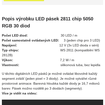
Popis výrobku LED pásek 2811 chip 5050
RGB 30 diod
Počet LED diod:
30 LED / m
Počet samostatně ovládaných LED:
3 (jeden chip pro 3 LED)
Napájení:
12 V (3x LED dioda v sérii)
Typ chipu:
WS 2811 (kompatibilní WS
2812B)
Výkon:
7,2 W / m
Vlastnosti:
silikonová tuba, bez lepidla
U těchto digitálních LED pásků je možné ovládat libovolně každý
segment zvlášť (jeden pixel = 3 diody). Je možné vytvářet různé
prostorové animace. Barevná hloubka každé diody je 16,7 milionů
barev. Pásek možno rozdělit po 3 diodách (segmenty).
Více je vidět na videu: