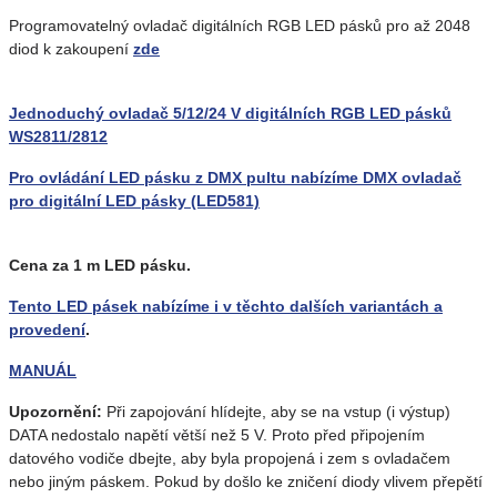
Programovatelný ovladač digitálních RGB LED pásků pro až 2048
diod k zakoupení
zde
Jednoduchý ovladač 5/12/24 V digitálních RGB LED pásků
WS2811/2812
Pro ovládání LED pásku z DMX pultu nabízíme DMX ovladač
pro digitální LED pásky (LED581)
Cena za 1 m LED pásku.
Tento LED pásek nabízíme i v těchto dalších variantách a
provedení
.
MANUÁL
Upozornění:
Při zapojování hlídejte, aby se na vstup (i výstup)
DATA nedostalo napětí větší než 5 V. Proto před připojením
datového vodiče dbejte, aby byla propojená i zem s ovladačem
nebo jiným páskem. Pokud by došlo ke zničení diody vlivem přepětí