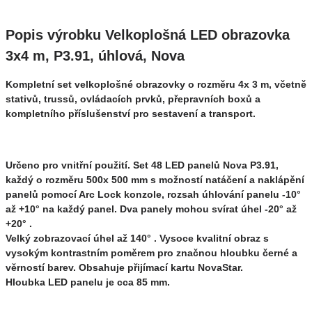
Popis výrobku Velkoplošná LED obrazovka
3x4 m, P3.91, úhlová, Nova
Kompletní set velkoplošné obrazovky o rozměru 4x 3 m, včetně
stativů, trussů, ovládacích prvků, přepravních boxů a
kompletního příslušenství pro sestavení a transport.
Určeno pro vnitřní použití. Set 48 LED panelů Nova P3.91,
každý o rozměru 500x 500 mm s možností natáčení a naklápění
panelů
pomocí Arc Lock konzole, rozsah úhlování panelu -10°
až +10° na každý panel. Dva panely mohou svírat úhel -20° až
+20° .
Velký zobrazovací úhel až 140° . Vysoce kvalitní obraz s
vysokým kontrastním poměrem pro značnou hloubku černé a
věrností barev. Obsahuje přijímací kartu NovaStar.
Hloubka LED panelu je cca 85 mm.