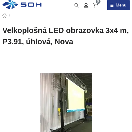
0
Menu
Obsah košíku
/
Velkoplošná LED obrazovka 3x4 m,
P3.91, úhlová, Nova