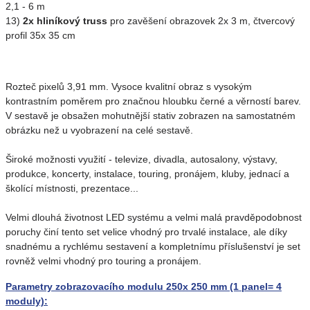
2,1 - 6 m
13)
2x hliníkový truss
pro zavěšení obrazovek 2x 3 m, čtvercový
profil 35x 35 cm
Rozteč pixelů 3,91 mm. Vysoce kvalitní obraz s vysokým
kontrastním poměrem pro značnou hloubku černé a věrností barev.
V sestavě je obsažen mohutnější stativ zobrazen na samostatném
obrázku než u vyobrazení na celé sestavě.
Široké možnosti využití - televize, divadla, autosalony, výstavy,
produkce, koncerty, instalace, touring, pronájem, kluby, jednací a
školící místnosti, prezentace...
Velmi dlouhá životnost LED systému a velmi malá pravděpodobnost
poruchy činí tento set velice vhodný pro trvalé instalace, ale díky
snadnému a rychlému sestavení a kompletnímu příslušenství je set
rovněž velmi vhodný pro touring a pronájem.
Parametry zobrazovacího modulu 250x 250 mm (1 panel= 4
moduly):