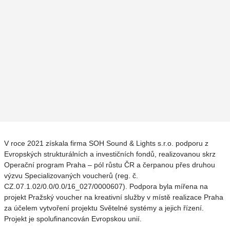
V roce 2021 získala firma SOH Sound & Lights s.r.o. podporu z
Evropských strukturálních a investičních fondů, realizovanou skrz
Operační program Praha – pól růstu ČR a čerpanou přes druhou
výzvu Specializovaných voucherů (reg. č.
CZ.07.1.02/0.0/0.0/16_027/0000607). Podpora byla mířena na
projekt Pražský voucher na kreativní služby v místě realizace Praha
za účelem vytvoření projektu Světelné systémy a jejich řízení.
Projekt je spolufinancován Evropskou unií.