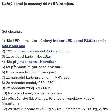
Každý panel je osazený 60 A / 5 V zdrojem.
Set obsahuje:
1) 48x LED obrazovka -
úhlový indoor LED panel P3.91 rozměr
500 x 500 mm
2) 192x
zobrazovací modul 250 x 250 mm
3) 1x ovládací karta - NovaStar
4) 48x
přijímací karta - NovaStar
5)
6x přepravní flight case box 8in1
6) 8x závěsná tyč 0,5 m (hangbar)
7) 1x náhradní karta pro příjem - MRV 336
8) 2x náhradní moduly 250x 250 mm
9) 2x náhradní zdroj 5 V / 60 A
10) Napájecí kabely a ethernet kabely
11) příslušenství (LED lampy, IC drivers, konektory, kabely,
šroubky…)
12)
2x stativ, nosnost 250 kg
s klikou, hmotnost 2x 105 kg, výška