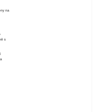
eny na
o
ně s
í
na