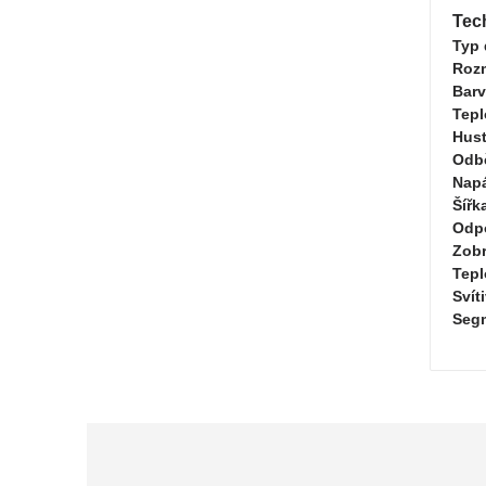
Tec
Typ 
Rozm
Bar
Tepl
Hust
Odb
Napá
Šířk
Odpo
Zobr
Tepl
Svít
Seg