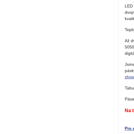
LED 
dvoj
kval
Tepl
Až d
5050
digi
Jsme
pásk
sho
Tabu
Páse
Na 
Pro 