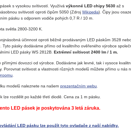
pásek s vysokou svítivostí. Využívá
výkonné LED chipy 5630
až s
násobnou svítivostí oproti čipům 5050 (Zdroj
). Čipy jsou osaz
Wikipedia
itním pásku s odporem vodiče pohých 0,7 R / 10 m.
ota světla 2800-3200 K.
vojnásobná účinnost oproti běžně prodávaným LED páskům 3528 neb
. Tyto pásky dodáváme přímo od kvalitního ověřeného výrobce společ
tálními LED pásky WS 2812B.
Extrémní svítivost 2400 lm / 1 m.
 přímými dovozci od výrobce. Dodáváme jak levné, tak i vysoce kvalitn
y. Porovnat svítivost a vlastnosti různých modelů můžete přímo u nás 
wroomu
.
lku modelů naleznete na našem
prezentačním webu
.
k lze rozdělit po každé třetí diodě. Cena za 1 m pásku.
tento LED pásek je poskytována 3 letá záruka.
ovládání LED pásku lze použít tyto ovladače z naší nabídky.