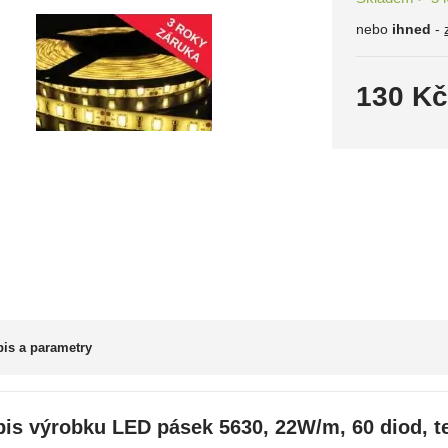
nebo
ihned
-
130 K
is a parametry
is výrobku LED pásek 5630, 22W/m, 60 diod, tep