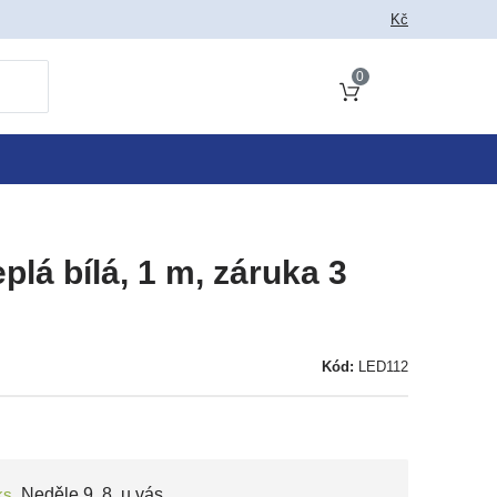
 jako vyhledat
Kč
0
Obsah košíku
lá bílá, 1 m, záruka 3
Kód:
LED112
ks
,
Neděle 9. 8. u vás