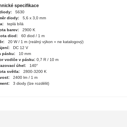
hnické specifikace
diody:
5630
ěr diody:
5,6 x 3,0 mm
va:
teplá bílá
ota barev:
2900 K
ota diod:
60 diod / 1 m
ěr:
20 W / 1 m (reálný výkon = ne katalogový)
jení:
DC 12 V
a pásku:
10 mm
r vodiče v pásku:
0,7 R / 10 m
azovací úhel:
140°
ota světla:
2800-3200 K
ivost:
2400 lm / 1 m
ment:
3 diody (lze rozdělit)