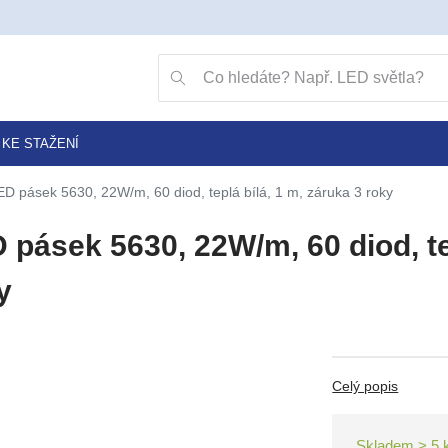
Přejít na vyhledávání klávesou v
Vyhledávání
KE STAŽENÍ
ED pásek 5630, 22W/m, 60 diod, teplá bílá, 1 m, záruka 3 roky
 pásek 5630, 22W/m, 60 diod, tep
y
Celý popis
Skladem > 5 