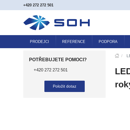
+420 272 272 501
PRODEJCI
REFERENCE
PODPORA
/
L
POTŘEBUJETE POMOCI?
LED
+420 272 272 501
rok
Položit dotaz