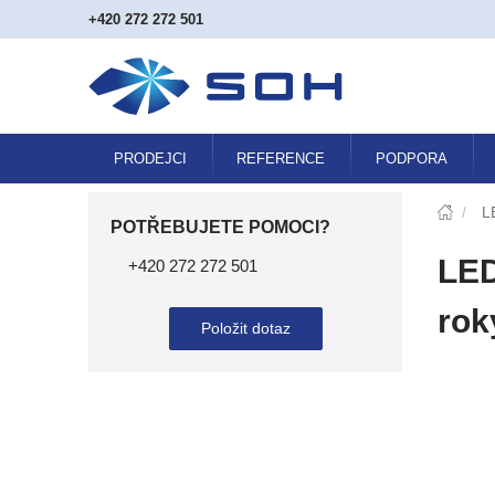
+420 272 272 501
PRODEJCI
REFERENCE
PODPORA
/
L
POTŘEBUJETE POMOCI?
LED
+420 272 272 501
rok
Položit dotaz