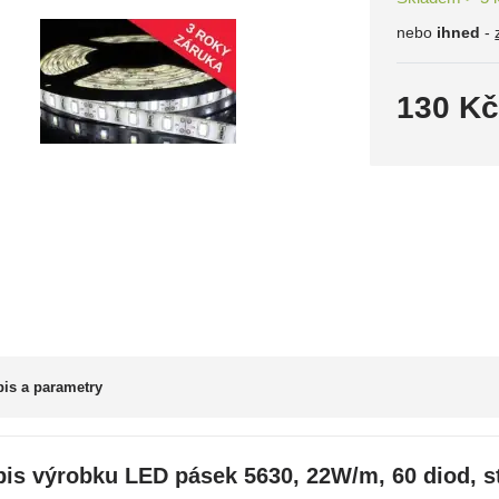
nebo
ihned
-
130 K
is a parametry
is výrobku LED pásek 5630, 22W/m, 60 diod, st