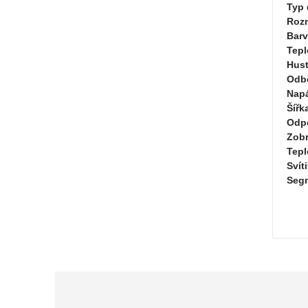
Typ 
Roz
Bar
Tepl
Hust
Odb
Napá
Šířk
Odpo
Zobr
Tepl
Svít
Seg