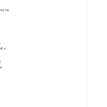
eny na
o
ně s
í
na