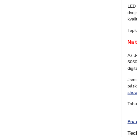
LED 
dvoj
kval
Tepl
Na 
Až d
5050
digi
Jsme
pásk
sho
Tabu
Pro 
Tec