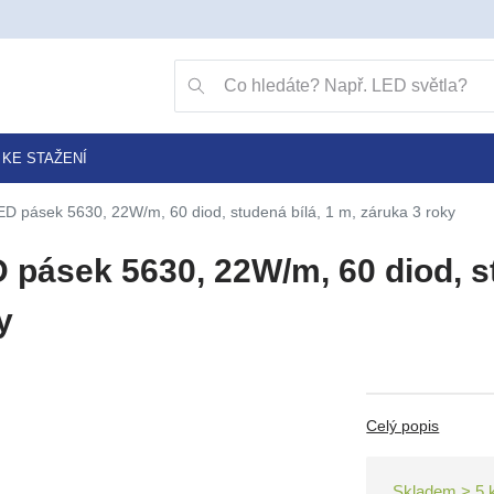
Přejít na vyhledávání klávesou v
Vyhledávání
KE STAŽENÍ
ED pásek 5630, 22W/m, 60 diod, studená bílá, 1 m, záruka 3 roky
 pásek 5630, 22W/m, 60 diod, st
y
Celý popis
Skladem > 5 