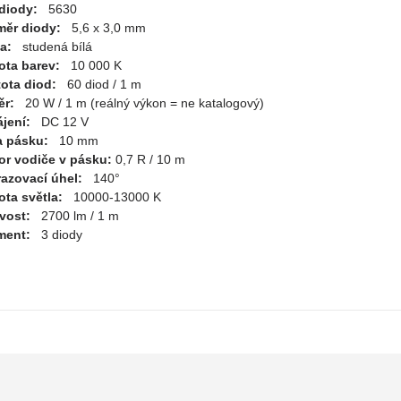
diody:
5630
měr diody:
5,6 x 3,0 mm
va:
studená bílá
ota barev:
10 000 K
ota diod:
60 diod / 1 m
ěr:
20 W / 1 m (reálný výkon = ne katalogový)
jení:
DC 12 V
a pásku:
10 mm
r vodiče v pásku:
0,7 R / 10 m
azovací úhel:
140°
ota světla:
10000-13000 K
ivost:
2700 lm / 1 m
ment:
3 diody