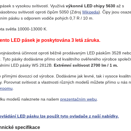
pásek s vysokou svítivostí. Využívá
výkonné LED chipy 5630
až s
násobnou svítivostí oproti čipům 5050 (Zdroj
). Čipy jsou osaz
Wikipedia
itním pásku s odporem vodiče pohých 0,7 R / 10 m.
ota světla 10000-13000 K.
tento LED pásek je poskytována 3 letá záruka.
vojnásobná účinnost oproti běžně prodávaným LED páskům 3528 neb
. Tyto pásky dodáváme přímo od kvalitního ověřeného výrobce společ
tálními LED pásky WS 2812B.
Extrémní svítivost 2700 lm / 1 m.
 přímými dovozci od výrobce. Dodáváme jak levné, tak i vysoce kvalitn
y. Porovnat svítivost a vlastnosti různých modelů můžete přímo u nás 
wroomu
.
lku modelů naleznete na našem
prezentačním webu
.
ovládání LED pásku lze použít tyto ovladače z naší nabídky.
hnické specifikace