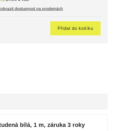
zobrazit dostupnost na prodejnách
č
Přidat do košíku
udená bílá, 1 m, záruka 3 roky