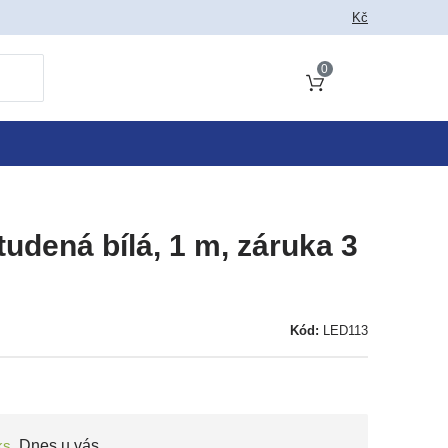
 jako vyhledat
Kč
0
Obsah košíku
udená bílá, 1 m, záruka 3
Kód:
LED113
ks
,
Dnes u vás