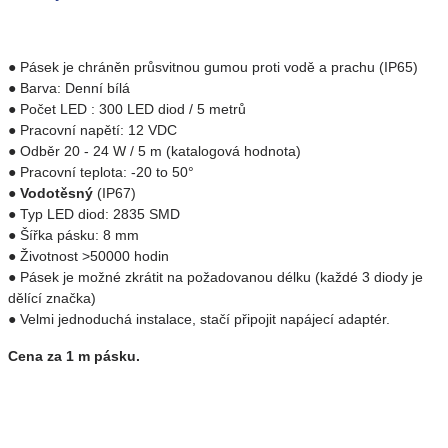
● Pásek je chráněn průsvitnou gumou proti vodě a prachu (IP65)
● Barva: Denní bílá
● Počet LED : 300 LED diod / 5 metrů
● Pracovní napětí: 12 VDC
● Odběr 20 - 24 W / 5 m (katalogová hodnota)
● Pracovní teplota: -20 to 50°
●
Vodotěsný
(IP67)
● Typ LED diod: 2835 SMD
● Šířka pásku: 8 mm
● Životnost >50000 hodin
● Pásek je možné zkrátit na požadovanou délku (každé 3 diody je
dělící značka)
● Velmi jednoduchá instalace, stačí připojit napájecí adaptér.
Cena za 1 m pásku.