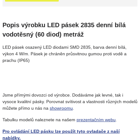
Popis výrobku LED pásek 2835 denní bílá
vodotěsný (60 diod) metráž
LED pásek osazený LED diodami SMD 2835, barva denní bílá,
výkon 4 W/m. Pásek je chráněn průsvitnou gumou proti vodě a
prachu (IP65)
Jsme přímými dovozci od výrobce. Dodáváme jak levné, tak i
vysoce kvalitní pásky. Porovnat svítivost a vlastnosti různých modelů
můžete přímo u nás na
showroomu
.
Tabulku modelů naleznete na našem
prezentačním webu
.
Pro ovládání LED pásku lze použít tyto ovladače z naší
nabídky.