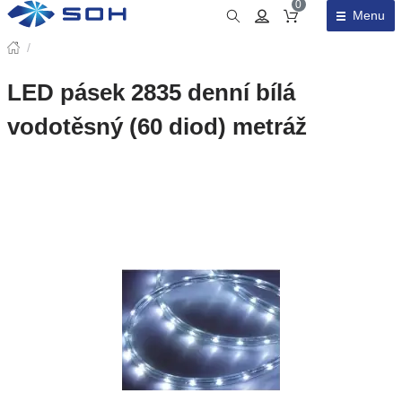
0
Menu
Obsah košíku
/
LED pásek 2835 denní bílá
vodotěsný (60 diod) metráž