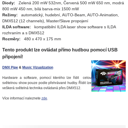
Diody:
Zelená 200 mW 532nm, Červená 500 mW 650 nm, modrá
800 mW 450 nm, bílá barva-mix 1500 mW
Režimy:
automatický, hudební, AUTO-Beam, AUTO-Animation,
DMX512 (12 channels), Master/Slave propojení
ILDA software:
kompatibilní ILDA laser show software s ILDA
rozhraním a s DMX512
Rozměry:
480 x 470 x 175 mm
Tento produkt lze ovládat přímo hudbou pomocí USB
připojení!
DMX Pipe
&
Music Vizualization
Hardware a software, pomocí kterého lze řídit celou
světelnou show pouze podle přehrávané hudby. Řídit lze
veškerá světelná technika ovládaná přes DMX512.
Více informací naleznete
zde
.