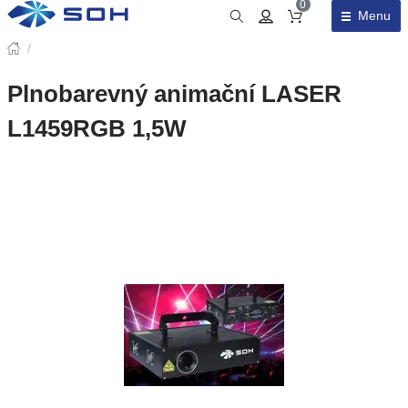
0
Menu
Obsah košíku
/
Plnobarevný animační LASER
L1459RGB 1,5W