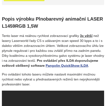
Popis výrobku Plnobarevný animační LASER
L1459RGB 1,5W
Tento laser má reálnou rychlost zobrazovací grafiky
3x větší
než
lasery Laserworld řady CS s udávaným scan speed 30 kpps a to i s
daleko větším zobrazovacím úhlem. Velikost zobrazovacího úhlu lze
plynule regulovat i pro každou osu zvlášť přímo na zadním panelu.
Díky kvalitnímu a vysokorychlostnímu galvo systému je laser vhodny
i na zobrazování textů.
Pro ovládání přes ILDA doporučujeme
světově oblíbený software
Pangolin QuickShow ILDA
.
Pro ovládání tohoto laseru můžete nastavit maximální možnou
rychlost nebo vybrat u přednastavených režimů ten nejvýkonnější
profesionální laser.