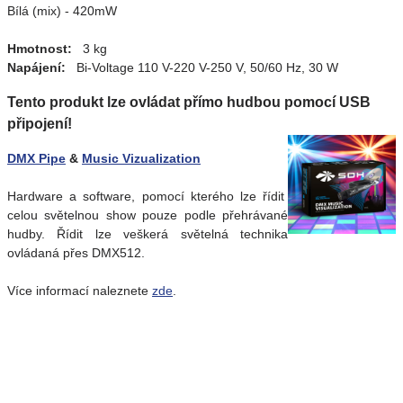
Bílá (mix) - 420mW
Hmotnost:
3 kg
Napájení:
Bi-Voltage 110 V-220 V-250 V, 50/60 Hz, 30 W
Tento produkt lze ovládat přímo hudbou pomocí USB
připojení!
DMX Pipe
&
Music Vizualization
Hardware a software, pomocí kterého lze řídit
celou světelnou show pouze podle přehrávané
hudby. Řídit lze veškerá světelná technika
ovládaná přes DMX512.
Více informací naleznete
zde
.