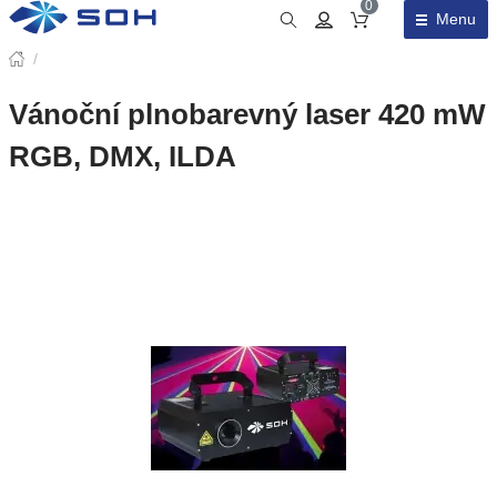
0
Menu
Obsah košíku
/
Vánoční plnobarevný laser 420 mW
RGB, DMX, ILDA