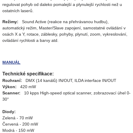
regulovat pohyb od daleko pomalejší a plynulejší rychlosti než u
ostatních laserů.
Režimy:
Sound Active (reakce na přehrávanou hudbu),
automatický režim, Master/Slave zapojení, samostatné ovládání v
osách X a Y, rotace, záblesky, pohyby, plynutí, zoom, vykreslování,
ovládání rychlosti a barvy atd.
MANUÁL
Technické specifikace:
Rozhraní:
DMX (14 kanálů) IN/OUT, ILDA interface IN/OUT
Výkon:
420 mW
Scanner:
10 kpps High-speed optical scanner, zobrazovací úhel 0-
30°
Diody:
Zelená - 70 mW
Červená - 200 mW
Modrá - 150 mW