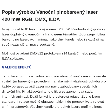
Popis výrobku Vánoční plnobarevný laser
420 mW RGB, DMX, ILDA
Nový model RGB laseru s výkonem 420 mW. Plnohodnotný grafický
laser doplněný o
vánoční a halloween tématiku
. Zobrazuje i bílou
barvu, plno laserových animací jako vlny, tunely nebo i složitější na
sobě nezávislé animace současně.
Možnost ovládání DMX512 protokolem (14 kanálů) nebo použitím
ILDA softwaru.
GALERIE EFEKTŮ
Tento laser umí navic zobrazení dvou obrazců současně s nezávisle
volitelným barevným provedením a také měnit vlastnosti pohybu pro
každý obrazec zvlášt! Laser má navíc zabudovaný speciálních
difrakční filtr. Při aktivování tohoto filtru se zapne nová sada
interních animací. Další funkcí je prostorová rotace. Zde je krom
standardní rotace možné obrazec naklonit do perspektivy a rotovat
s ním prostorově. Všechny kanály pro pohyb laseru mají možnost