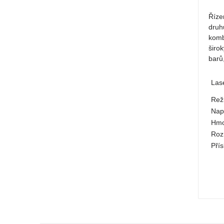
Říze
druh
komb
širo
barů,
Las
Rež
Nap
Hmo
Roz
Přís