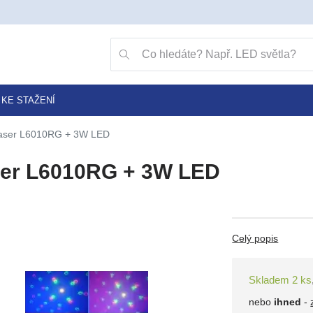
Přejít na vyhledávání klávesou v
Vyhledávání
KE STAŽENÍ
aser L6010RG + 3W LED
er L6010RG + 3W LED
Celý popis
Skladem 2 ks
nebo
ihned
-