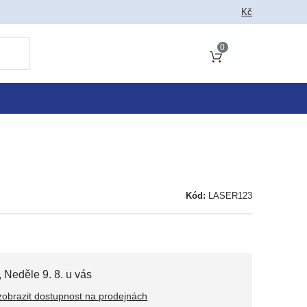
 jako vyhledat
Kč
0
Obsah košíku
Kód:
LASER123
,
Neděle 9. 8. u vás
zobrazit dostupnost na prodejnách