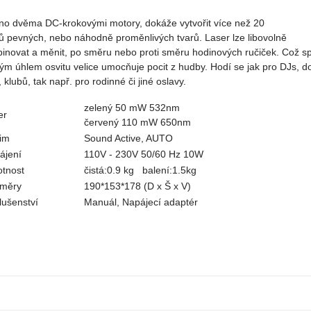
no dvěma
DC-
krokovými motory
, dokáže
vytvořit více než
20
ů pevných, nebo náhodně proměnlivých tvarů.
Laser
lze libovolně
inovat
a měnit
,
po směru nebo proti
směru hodinových ručiček.
Což sp
kým úhlem osvitu velice umocňuje pocit z hudby. Hodí se jak pro DJs, d
 klubů, tak např. pro rodinné či jiné oslavy.
zelený 50 mW 532nm
er
červený 110 mW 650nm
im
Sound Active, AUTO
ájení
110V - 230V 50/60 Hz 10W
tnost
čistá:0.9 kg balení:1.5kg
měry
190*153*178 (D x Š x V)
lušenství
Manuál, Napájecí adaptér