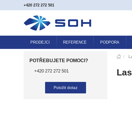
+420 272 272 501
PRODEJCI
REFERENCE
PODPORA
/
L
POTŘEBUJETE POMOCI?
Las
+420 272 272 501
Položit dotaz