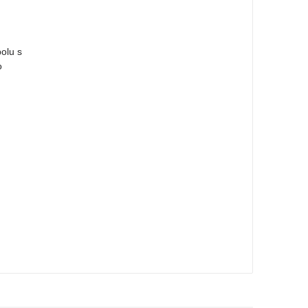
olu s
o