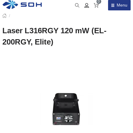
0
Menu
Obsah košíku
/
Laser L316RGY 120 mW (EL-
200RGY, Elite)