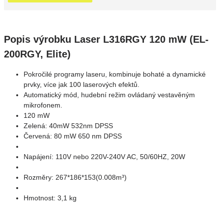
Popis výrobku Laser L316RGY 120 mW (EL-
200RGY, Elite)
Pokročilé programy laseru, kombinuje bohaté a dynamické
prvky, více jak 100 laserových efektů.
Automatický mód, hudební režim ovládaný vestavěným
mikrofonem.
120 mW
Zelená: 40mW 532nm DPSS
Červená: 80 mW 650 nm DPSS
Napájení: 110V nebo 220V-240V AC, 50/60HZ, 20W
Rozměry: 267*186*153(0.008m³)
Hmotnost: 3,1 kg