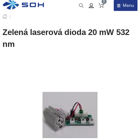
0
Menu
Obsah košíku
/
Zelená laserová dioda 20 mW 532
nm