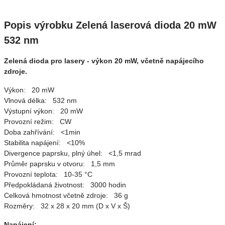
Popis výrobku Zelená laserová dioda 20 mW
532 nm
Zelená dioda pro lasery - výkon 20 mW, včetně napájecího
zdroje.
Výkon: 20 mW
Vlnová délka: 532 nm
Výstupní výkon: 20 mW
Provozní režim: CW
Doba zahřívání: <1min
Stabilita napájení: <10%
Divergence paprsku, plný úhel: <1,5 mrad
Průměr paprsku v otvoru: 1,5 mm
Provozní teplota: 10-35 °C
Předpokládaná životnost: 3000 hodin
Celková hmotnost včetně zdroje: 36 g
Rozměry: 32 x 28 x 20 mm (D x V x Š)
Napájení: