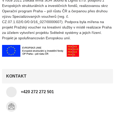
V roce 2021 získala firma SOH Sound & Lights s.r.o. podporu z
Evropských strukturálních a investičních fondů, realizovanou skrz
Operační program Praha – pól růstu ČR a čerpanou přes druhou
výzvu Specializovaných voucherů (reg. č.
CZ.07.1.02/0.0/0.0/16_027/0000607). Podpora byla mířena na
projekt Pražský voucher na kreativní služby v místě realizace Praha
za účelem vytvoření projektu Světelné systémy a jejich řízení.
Projekt je spolufinancován Evropskou unií.
KONTAKT
+420 272 272 501