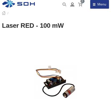
0
Menu
Obsah košíku
/
Laser RED - 100 mW