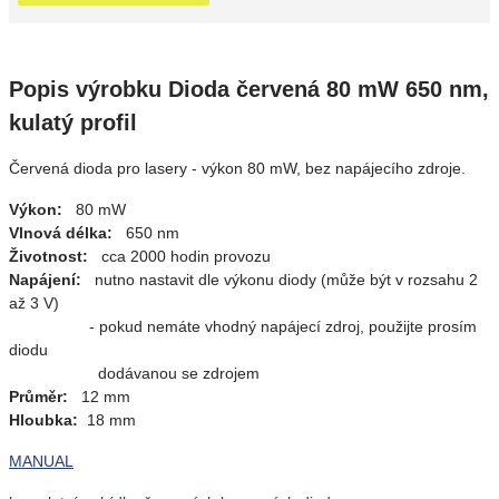
Popis výrobku Dioda červená 80 mW 650 nm,
kulatý profil
Červená dioda pro lasery - výkon 80 mW, bez napájecího zdroje.
Výkon:
80 mW
Vlnová délka:
650 nm
Životnost:
cca 2000 hodin provozu
Napájení:
nutno nastavit dle výkonu diody (může být v rozsahu 2
až 3 V)
- pokud nemáte vhodný napájecí zdroj, použijte prosím
diodu
dodávanou se zdrojem
Průměr:
12 mm
Hloubka:
18 mm
MANUAL