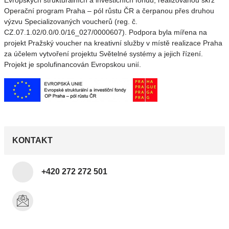
Evropských strukturálních a investičních fondů, realizovanou skrz
Operační program Praha – pól růstu ČR a čerpanou přes druhou
výzvu Specializovaných voucherů (reg. č.
CZ.07.1.02/0.0/0.0/16_027/0000607). Podpora byla mířena na
projekt Pražský voucher na kreativní služby v místě realizace Praha
za účelem vytvoření projektu Světelné systémy a jejich řízení.
Projekt je spolufinancován Evropskou unií.
KONTAKT
+420 272 272 501