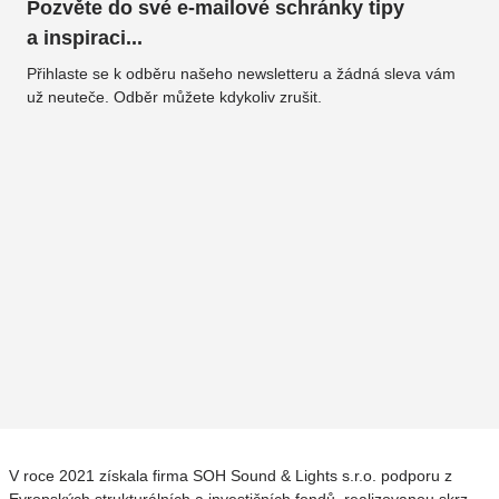
Pozvěte do své e-mailové schránky tipy
a inspiraci...
Přihlaste se k odběru našeho newsletteru a žádná sleva vám
už neuteče. Odběr můžete kdykoliv zrušit.
V roce 2021 získala firma SOH Sound & Lights s.r.o. podporu z