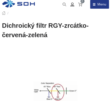
0
Menu
Obsah košíku
/
Dichroický filtr RGY-zrcátko-
červená-zelená