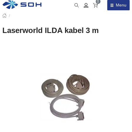
0
Menu
Obsah košíku
/
Laserworld ILDA kabel 3 m