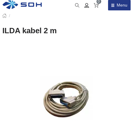
0
Menu
Obsah košíku
/
ILDA kabel 2 m