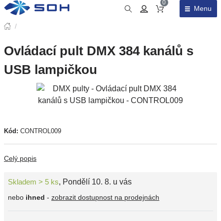
0
Menu
Obsah košíku
/
Ovládací pult DMX 384 kanálů s
USB lampičkou
Kód:
CONTROL009
Celý popis
Skladem > 5 ks
,
Pondělí 10. 8. u vás
nebo
ihned
-
zobrazit dostupnost na prodejnách