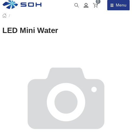
0
Menu
Obsah košíku
/
LED Mini Water