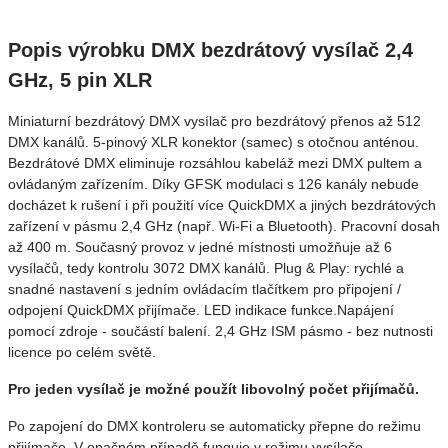
Popis výrobku DMX bezdrátový vysílač 2,4
GHz, 5 pin XLR
Miniaturní bezdrátový DMX vysílač pro bezdrátový přenos až 512
DMX kanálů. 5-pinový XLR konektor (samec) s otočnou anténou.
Bezdrátové DMX eliminuje rozsáhlou kabeláž mezi DMX pultem a
ovládaným zařízením. Díky GFSK modulaci s 126 kanály nebude
docházet k rušení i při použití více QuickDMX a jiných bezdrátových
zařízení v pásmu 2,4 GHz (např. Wi-Fi a Bluetooth). Pracovní dosah
až 400 m. Současný provoz v jedné místnosti umožňuje až 6
vysílačů, tedy kontrolu 3072 DMX kanálů. Plug & Play: rychlé a
snadné nastavení s jedním ovládacím tlačítkem pro připojení /
odpojení QuickDMX přijímače. LED indikace funkce.Napájení
pomocí zdroje - součástí balení. 2,4 GHz ISM pásmo - bez nutnosti
licence po celém světě.
Pro jeden vysílač je možné použít libovolný počet přijímačů.
Po zapojení do DMX kontroleru se automaticky přepne do režimu
přijímače. V opačném případě funguje v režimu vysílače.