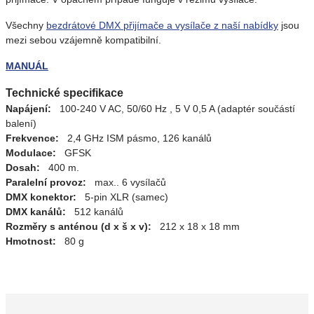
Všechny
bezdrátové DMX přijímače a vysílače z naší nabídky
jsou
mezi sebou vzájemně kompatibilní.
MANUÁL
Technické specifikace
Napájení:
100-240 V AC, 50/60 Hz , 5 V 0,5 A (adaptér součástí
balení)
Frekvence:
2,4 GHz ISM pásmo, 126 kanálů
Modulace:
GFSK
Dosah:
400 m.
Paralelní provoz:
max.. 6 vysílačů
DMX konektor:
5-pin XLR (samec)
DMX kanálů:
512 kanálů
Rozměry s anténou (d x š x v):
212 x 18 x 18 mm
Hmotnost:
80 g