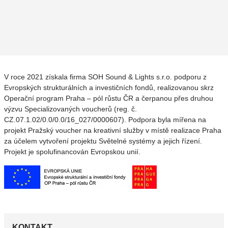
V roce 2021 získala firma SOH Sound & Lights s.r.o. podporu z
Evropských strukturálních a investičních fondů, realizovanou skrz
Operační program Praha – pól růstu ČR a čerpanou přes druhou
výzvu Specializovaných voucherů (reg. č.
CZ.07.1.02/0.0/0.0/16_027/0000607). Podpora byla mířena na
projekt Pražský voucher na kreativní služby v místě realizace Praha
za účelem vytvoření projektu Světelné systémy a jejich řízení.
Projekt je spolufinancován Evropskou unií.
KONTAKT