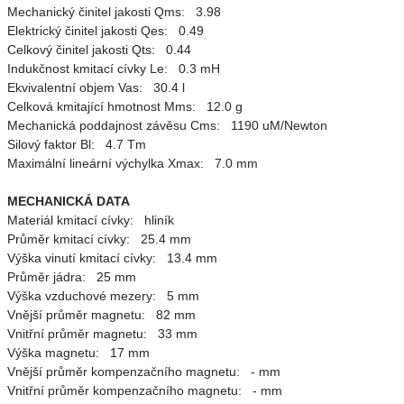
Mechanický činitel jakosti Qms: 3.98
Elektrický činitel jakosti Qes: 0.49
Celkový činitel jakosti Qts: 0.44
Indukčnost kmitací cívky Le: 0.3 mH
Ekvivalentní objem Vas: 30.4 l
Celková kmitající hmotnost Mms: 12.0 g
Mechanická poddajnost závěsu Cms: 1190 uM/Newton
Silový faktor Bl: 4.7 Tm
Maximální lineární výchylka Xmax: 7.0 mm
MECHANICKÁ DATA
Materiál kmitací cívky: hliník
Průměr kmitací cívky: 25.4 mm
Výška vinutí kmitací cívky: 13.4 mm
Průměr jádra: 25 mm
Výška vzduchové mezery: 5 mm
Vnější průměr magnetu: 82 mm
Vnitřní průměr magnetu: 33 mm
Výška magnetu: 17 mm
Vnější průměr kompenzačního magnetu: - mm
Vnitřní průměr kompenzačního magnetu: - mm