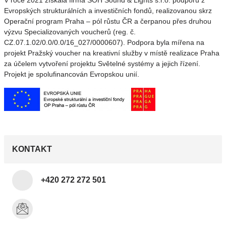
V roce 2021 získala firma SOH Sound & Lights s.r.o. podporu z
Evropských strukturálních a investičních fondů, realizovanou skrz
Operační program Praha – pól růstu ČR a čerpanou přes druhou
výzvu Specializovaných voucherů (reg. č.
CZ.07.1.02/0.0/0.0/16_027/0000607). Podpora byla mířena na
projekt Pražský voucher na kreativní služby v místě realizace Praha
za účelem vytvoření projektu Světelné systémy a jejich řízení.
Projekt je spolufinancován Evropskou unií.
KONTAKT
+420 272 272 501